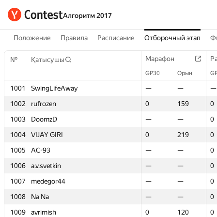
Алгоритм 2017
Положение
Правила
Расписание
Отборочный этап
Ф
Марафон
Марафон
Р
Р
№
№
Қатысушы
Қатысушы
GP30
GP30
Орын
Орын
G
G
1001
1001
SwingLifeAway
SwingLifeAway
—
—
—
—
—
—
1002
1002
rufrozen
rufrozen
0
0
159
159
0
0
1003
1003
DoomzD
DoomzD
—
—
—
—
0
0
1004
1004
VIJAY GIRI
VIJAY GIRI
0
0
219
219
0
0
1005
1005
AC-93
AC-93
—
—
—
—
0
0
1006
1006
a.v.svetkin
a.v.svetkin
—
—
—
—
0
0
1007
1007
medegor44
medegor44
—
—
—
—
0
0
1008
1008
Na Na
Na Na
—
—
—
—
0
0
1009
1009
avrimish
avrimish
0
0
120
120
0
0