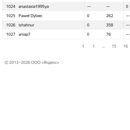
1024
1024
anastasia1995ya
anastasia1995ya
—
—
—
—
0
0
1025
1025
Paweł Dybiec
Paweł Dybiec
0
0
262
262
—
—
1026
1026
ishahnur
ishahnur
0
0
358
358
—
—
1027
1027
aniap7
aniap7
0
0
76
76
—
—
1
…
15
16
© 2013–2026 ООО «
Яндекс
»