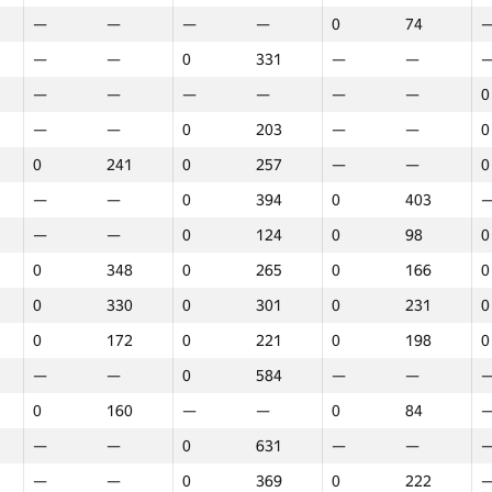
—
—
—
—
0
74
—
—
0
331
—
—
—
—
—
—
—
—
0
—
—
0
203
—
—
0
0
241
0
257
—
—
0
—
—
0
394
0
403
—
—
0
124
0
98
0
0
348
0
265
0
166
0
0
330
0
301
0
231
0
0
172
0
221
0
198
0
—
—
0
584
—
—
0
160
—
—
0
84
—
—
0
631
—
—
Марафон
Раунд 1
Раунд 2
Р
—
—
0
369
0
222
GP30
Орын
GP30
Орын
GP30
Орын
G