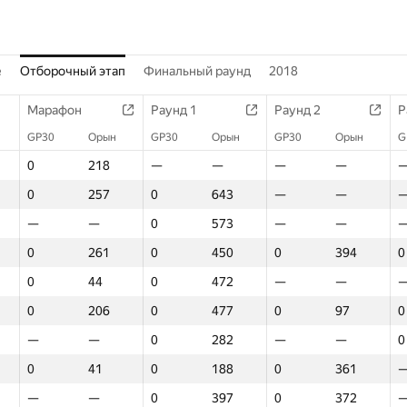
е
Отборочный этап
Финальный раунд
2018
Марафон
Раунд 1
Раунд 2
Р
GP30
Орын
GP30
Орын
GP30
Орын
G
0
218
—
—
—
—
0
257
0
643
—
—
—
—
0
573
—
—
0
261
0
450
0
394
0
0
44
0
472
—
—
0
206
0
477
0
97
0
—
—
0
282
—
—
0
0
41
0
188
0
361
—
—
0
397
0
372