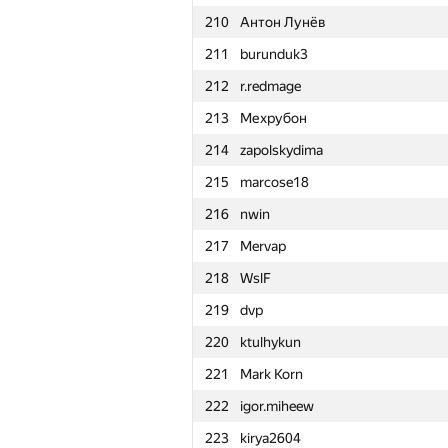
210
Антон Лунёв
211
burunduk3
212
r.redmage
213
Мехрубон
214
zapolskydima
215
marcose18
216
nwin
217
Mervap
218
WslF
219
dvp
220
ktulhykun
221
Mark Korn
222
igor.miheew
№
Қатысушы
223
kirya2604