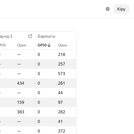
Кіру
аунд 3
Барлығы
P30
Орын
GP30
Орын
—
—
0
218
—
—
0
257
—
—
0
573
434
0
261
—
—
0
44
159
0
97
383
0
282
—
—
0
41
—
—
0
372