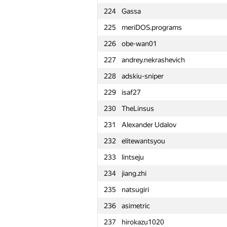
224
Gassa
201
FOREST LTD
225
meriDOS.programs
202
Babinov.IA
226
obe-wan01
203
kvanted79
227
andrey.nekrashevich
204
kovalenko.gravilet
228
adskiu-sniper
205
udigo
229
isaf27
206
zdd-2000
230
TheLinsus
207
A.Semchankau
231
Alexander Udalov
208
ualab
232
elitewantsyou
209
LichSandroLives
233
lintseju
210
Антон Лунёв
234
jiang.zhi
211
burunduk3
235
natsugiri
212
r.redmage
236
asimetric
213
Мехрубон
237
hirokazu1020
214
zapolskydima