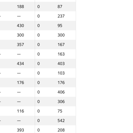
188
0
87
—
—
0
218
—
—
0
237
—
—
0
257
430
0
95
—
—
0
573
300
0
300
434
0
261
357
0
167
—
—
0
44
—
—
0
163
159
0
97
434
0
403
383
0
282
—
—
0
103
—
—
0
41
176
0
176
—
—
0
372
—
—
0
406
—
—
0
74
—
—
0
306
—
—
0
331
116
0
75
434
0
434
—
—
0
542
111
0
111
393
0
208
177
0
177