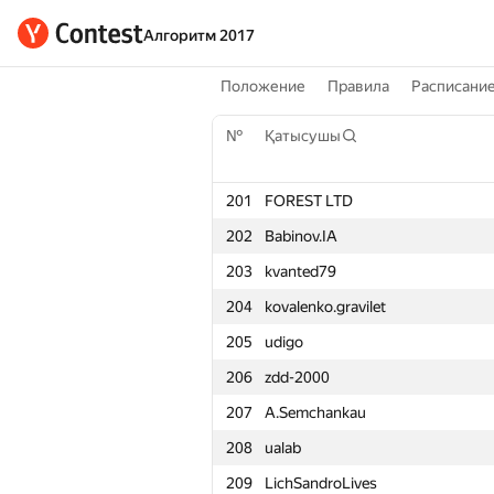
Алгоритм 2017
Положение
Правила
Расписани
№
Қатысушы
201
FOREST LTD
202
Babinov.IA
203
kvanted79
204
kovalenko.gravilet
205
udigo
206
zdd-2000
207
A.Semchankau
208
ualab
209
LichSandroLives