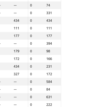
—
—
0
74
—
—
0
331
434
0
434
111
0
111
177
0
177
—
—
0
394
179
0
98
172
0
166
434
0
231
327
0
172
—
—
0
584
—
—
0
84
—
—
0
631
аунд 3
Барлығы
—
—
0
222
P30
Орын
GP30
Орын