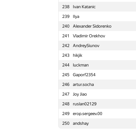
238
Ivan Katanic
215
marcose18
239
Ilya
216
nwin
240
Alexander Sidorenko
217
Mervap
241
Vladimir Orekhov
218
WslF
242
AndreySiunov
219
dvp
243
hikjik
220
ktulhykun
244
luckman
221
Mark Korn
245
Gaporf2354
222
igor.miheew
246
artur.socha
223
kirya2604
247
Joy Jiao
224
Gassa
248
ruslan02129
225
meriDOS.programs
249
erop.sergeev.00
226
obe-wan01
250
andshay
227
andrey.nekrashevich
228
adskiu-sniper