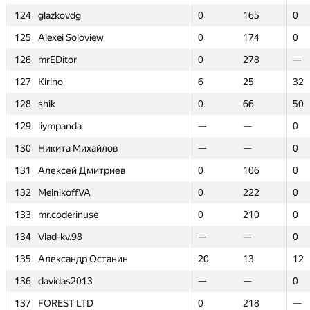
124
124
glazkovdg
glazkovdg
0
0
165
165
0
0
125
125
Alexei Soloview
Alexei Soloview
0
0
174
174
0
0
126
126
mrEDitor
mrEDitor
0
0
278
278
—
—
127
127
Kirino
Kirino
6
6
25
25
32
32
128
128
shik
shik
0
0
66
66
50
50
129
129
liympanda
liympanda
—
—
—
—
0
0
130
130
Никита Михайлов
Никита Михайлов
—
—
—
—
0
0
131
131
Алексей Дмитриев
Алексей Дмитриев
0
0
106
106
0
0
132
132
MelnikoffVA
MelnikoffVA
0
0
222
222
0
0
133
133
mr.coderinuse
mr.coderinuse
0
0
210
210
0
0
134
134
Vlad-kv.98
Vlad-kv.98
—
—
—
—
0
0
135
135
Александр Останин
Александр Останин
20
20
13
13
12
12
136
136
davidas2013
davidas2013
—
—
—
—
0
0
137
137
FOREST LTD
FOREST LTD
0
0
218
218
—
—