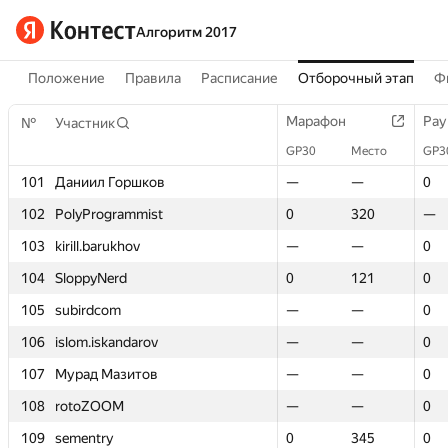
Алгоритм 2017
Положение
Правила
Расписание
Отборочный этап
Ф
Марафон
Марафон
Рау
Рау
№
№
Участник
Участник
GP30
GP30
Место
Место
GP3
GP3
101
101
Даниил Горшков
Даниил Горшков
—
—
—
—
0
0
102
102
PolyProgrammist
PolyProgrammist
0
0
320
320
—
—
103
103
kirill.barukhov
kirill.barukhov
—
—
—
—
0
0
104
104
SloppyNerd
SloppyNerd
0
0
121
121
0
0
105
105
subirdcom
subirdcom
—
—
—
—
0
0
106
106
islom.iskandarov
islom.iskandarov
—
—
—
—
0
0
107
107
Мурад Мазитов
Мурад Мазитов
—
—
—
—
0
0
108
108
rotoZOOM
rotoZOOM
—
—
—
—
0
0
109
109
sementry
sementry
0
0
345
345
0
0