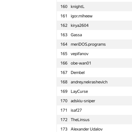
160
knightL
161
igor.miheew
162
kirya2604
163
Gassa
164
meriDOS.programs
165
vepifanov
166
obe-wan01
167
Dembel
168
andrey.nekrashevich
169
LayCurse
170
adskiu-sniper
171
isaf27
172
TheLinsus
№
Қатысушы
173
Alexander Udalov