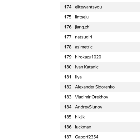
174
elitewantsyou
151
zapolskydima
175
lintseju
152
marcose18
176
jiang.zhi
153
nwin
177
natsugiri
154
tourist
178
asimetric
155
Mervap
179
hirokazu1020
156
WslF
180
Ivan Katanic
157
dvp
181
Ilya
158
ktulhykun
182
Alexander Sidorenko
159
Mark Korn
183
Vladimir Orekhov
160
knightL
184
AndreySiunov
161
igor.miheew
185
hikjik
162
kirya2604
186
luckman
163
Gassa
187
Gaporf2354
164
meriDOS.programs