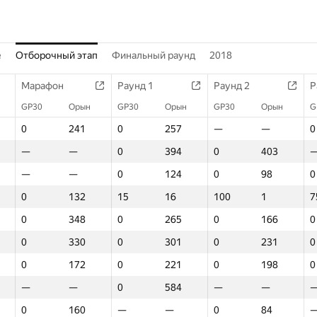
е
Отборочный этап
Финальный раунд
2018
Марафон
Раунд 1
Раунд 2
Р
GP30
Орын
GP30
Орын
GP30
Орын
G
0
241
0
257
—
—
0
—
—
0
394
0
403
—
—
0
124
0
98
0
0
132
15
16
100
1
7
0
348
0
265
0
166
0
0
330
0
301
0
231
0
0
172
0
221
0
198
0
—
—
0
584
—
—
0
160
—
—
0
84