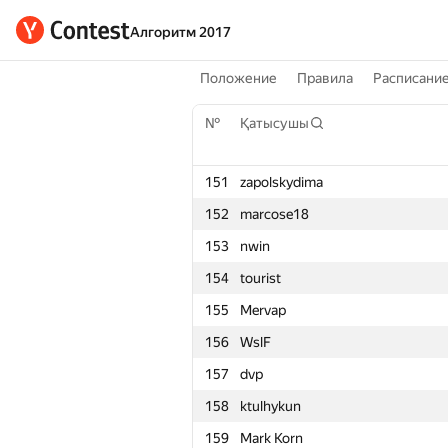
Алгоритм 2017
Положение
Правила
Расписани
№
Қатысушы
151
zapolskydima
152
marcose18
153
nwin
154
tourist
155
Mervap
156
WslF
157
dvp
158
ktulhykun
159
Mark Korn