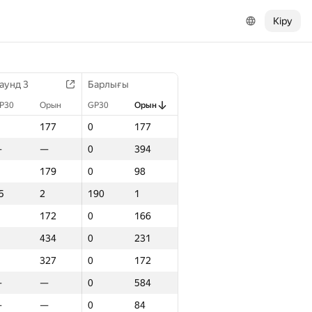
Кіру
аунд 3
Барлығы
P30
Орын
GP30
Орын
177
0
177
—
—
0
394
179
0
98
5
2
190
1
172
0
166
434
0
231
327
0
172
—
—
0
584
—
—
0
84