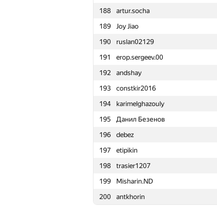
188
artur.socha
165
vepifanov
189
Joy Jiao
166
obe-wan01
190
ruslan02129
167
Dembel
191
erop.sergeev.00
168
andrey.nekrashevich
192
andshay
169
LayCurse
193
constkir2016
170
adskiu-sniper
194
karimelghazouly
171
isaf27
195
Данил Безенов
172
TheLinsus
196
debez
173
Alexander Udalov
197
etipikin
174
elitewantsyou
198
trasier1207
175
lintseju
199
Misharin.ND
176
jiang.zhi
200
antkhorin
177
natsugiri
178
asimetric