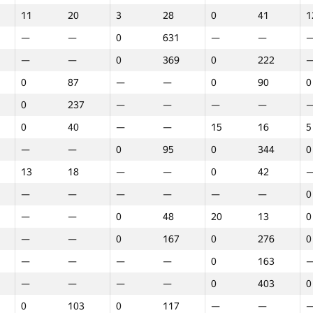
11
20
3
28
0
41
1
—
—
0
631
—
—
—
—
0
369
0
222
0
87
—
—
0
90
0
0
237
—
—
—
—
0
40
—
—
15
16
5
—
—
0
95
0
344
0
13
18
—
—
0
42
—
—
—
—
—
—
0
—
—
0
48
20
13
0
—
—
0
167
0
276
0
—
—
—
—
0
163
—
—
—
—
0
403
0
Марафон
Раунд 1
Раунд 2
Р
0
103
0
117
—
—
GP30
Орын
GP30
Орын
GP30
Орын
G