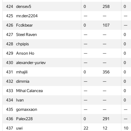
424
424
densev5
densev5
0
0
258
258
0
0
425
425
mr.den2204
mr.den2204
—
—
—
—
—
—
426
426
Fcdkbear
Fcdkbear
0
0
107
107
—
—
427
427
Steel Raven
Steel Raven
—
—
—
—
0
0
428
428
chpipis
chpipis
—
—
—
—
0
0
429
429
Anson Ho
Anson Ho
—
—
—
—
0
0
430
430
alexander-yuriev
alexander-yuriev
—
—
—
—
0
0
431
431
mhajili
mhajili
0
0
356
356
0
0
432
432
dimmia
dimmia
—
—
—
—
0
0
433
433
Mihai Calancea
Mihai Calancea
—
—
—
—
0
0
434
434
Ivan
Ivan
—
—
—
—
0
0
435
435
gomaxxaon
gomaxxaon
—
—
—
—
—
—
436
436
Palex228
Palex228
0
0
291
291
—
—
437
437
uwi
uwi
22
22
12
12
10
10