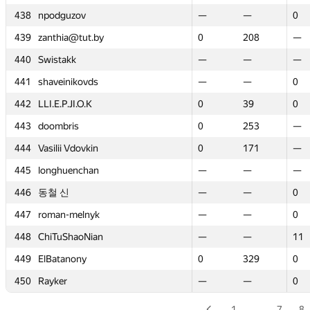
438
438
npodguzov
npodguzov
—
—
—
—
0
0
439
439
zanthia@tut.by
zanthia@tut.by
0
0
208
208
—
—
440
440
Swistakk
Swistakk
—
—
—
—
—
—
441
441
shaveinikovds
shaveinikovds
—
—
—
—
0
0
442
442
LLI.E.P.JI.O.K
LLI.E.P.JI.O.K
0
0
39
39
0
0
443
443
doombris
doombris
0
0
253
253
—
—
444
444
Vasilii Vdovkin
Vasilii Vdovkin
0
0
171
171
—
—
445
445
longhuenchan
longhuenchan
—
—
—
—
—
—
446
446
동철 신
동철 신
—
—
—
—
0
0
447
447
roman-melnyk
roman-melnyk
—
—
—
—
0
0
448
448
ChiTuShaoNian
ChiTuShaoNian
—
—
—
—
11
11
449
449
ElBatanony
ElBatanony
0
0
329
329
0
0
450
450
Rayker
Rayker
—
—
—
—
0
0
1
…
7
8