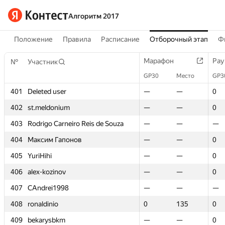
Алгоритм 2017
Положение
Правила
Расписание
Отборочный этап
Ф
Марафон
Марафон
Рау
Рау
№
№
Участник
Участник
GP30
GP30
Место
Место
GP3
GP3
401
401
Deleted user
Deleted user
—
—
—
—
0
0
402
402
st.meldonium
st.meldonium
—
—
—
—
0
0
403
403
Rodrigo Carneiro Reis de Souza
Rodrigo Carneiro Reis de Souza
—
—
—
—
—
—
404
404
Максим Гапонов
Максим Гапонов
—
—
—
—
0
0
405
405
YuriHihi
YuriHihi
—
—
—
—
0
0
406
406
alex-kozinov
alex-kozinov
—
—
—
—
0
0
407
407
CAndrei1998
CAndrei1998
—
—
—
—
—
—
408
408
ronaldinio
ronaldinio
0
0
135
135
0
0
409
409
bekarysbkm
bekarysbkm
—
—
—
—
0
0