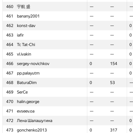
460
460
宇航 盛
宇航 盛
—
—
—
—
461
461
banany2001
banany2001
—
—
—
—
462
462
konst-dav
konst-dav
—
—
—
—
0
0
463
463
iafir
iafir
—
—
—
—
0
0
464
464
Tc Tat-Chi
Tc Tat-Chi
—
—
—
—
0
0
465
465
vl.ivakin
vl.ivakin
—
—
—
—
0
0
466
466
sergey-novichkov
sergey-novichkov
0
0
154
154
0
0
467
467
pp.palayutm
pp.palayutm
—
—
—
—
0
0
468
468
BaturaDim
BaturaDim
0
0
53
53
469
469
SerCe
SerCe
—
—
—
—
470
470
halin.george
halin.george
—
—
—
—
471
471
evseev.oa
evseev.oa
—
—
—
—
472
472
Лена Шалашугина
Лена Шалашугина
—
—
—
—
0
0
473
473
gonchenko2013
gonchenko2013
0
0
317
317
0
0