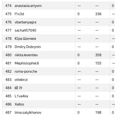
474
474
anastasia.artyom
anastasia.artyom
—
—
—
—
0
0
475
475
f1x3d
f1x3d
0
0
336
336
476
476
vbarbanyagra
vbarbanyagra
—
—
—
—
0
0
477
477
sacha457040
sacha457040
—
—
—
—
0
0
478
478
Юра Шиляев
Юра Шиляев
—
—
—
—
479
479
Dmitry Dobrynin
Dmitry Dobrynin
—
—
—
—
0
0
480
480
nikita.leventiev
nikita.leventiev
0
0
358
358
481
481
Mephistophel.6
Mephistophel.6
0
0
155
155
482
482
roma-porsche
roma-porsche
—
—
—
—
0
0
483
483
ottebrut
ottebrut
—
—
—
—
0
0
484
484
嵘 许
嵘 许
—
—
—
—
0
0
485
485
L1va4ka
L1va4ka
—
—
—
—
0
0
486
486
Xellos
Xellos
—
—
—
—
487
487
tima.satylkhanov
tima.satylkhanov
0
0
198
198
0
0