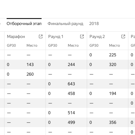
е
Отборочный этап
Финальный раунд
2018
Марафон
Раунд 1
Раунд 2
Р
GP30
Место
GP30
Место
GP30
Место
G
—
—
—
—
0
225
0
0
143
0
244
0
320
0
0
260
—
—
—
—
—
—
—
0
643
—
—
—
—
—
0
458
0
194
0
—
—
—
—
—
—
0
—
—
0
514
—
—
—
—
—
0
499
0
356
0
—
—
—
—
—
—
0