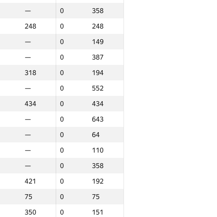
—
0
358
248
0
248
—
0
149
—
0
387
318
0
194
—
0
552
434
0
434
—
0
643
—
0
64
—
0
110
—
0
358
421
0
192
75
0
75
аунд 3
Итого
350
0
151
P30
Место
GP30
Место