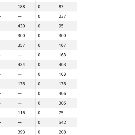
188
0
87
—
—
0
218
—
—
0
237
—
—
0
257
430
0
95
—
—
0
573
300
0
300
434
0
261
357
0
167
—
—
0
44
—
—
0
163
159
0
97
434
0
403
383
0
282
—
—
0
103
—
—
0
41
176
0
176
—
—
0
372
—
—
0
406
—
—
0
74
—
—
0
306
—
—
0
331
116
0
75
434
0
434
—
—
0
542
111
0
111
393
0
208
177
0
177