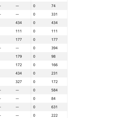
—
—
0
74
—
—
0
331
434
0
434
111
0
111
177
0
177
—
—
0
394
179
0
98
172
0
166
434
0
231
327
0
172
—
—
0
584
—
—
0
84
—
—
0
631
ound 3
Total
—
—
0
222
P30
Place
GP30
Place