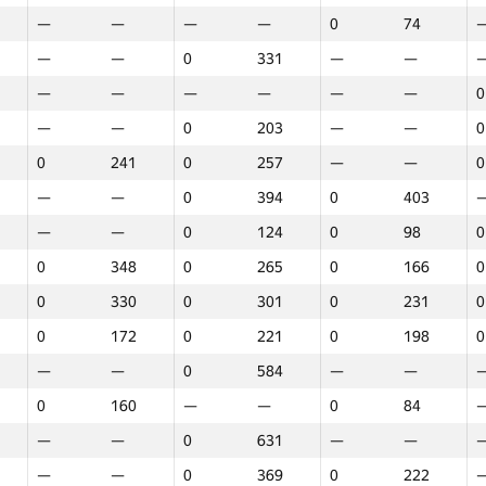
—
—
—
—
0
74
—
—
0
331
—
—
—
—
—
—
—
—
0
—
—
0
203
—
—
0
0
241
0
257
—
—
0
—
—
0
394
0
403
—
—
0
124
0
98
0
0
348
0
265
0
166
0
0
330
0
301
0
231
0
0
172
0
221
0
198
0
—
—
0
584
—
—
0
160
—
—
0
84
—
—
0
631
—
—
Marathon
Round 1
Round 2
R
—
—
0
369
0
222
GP30
Place
GP30
Place
GP30
Place
G