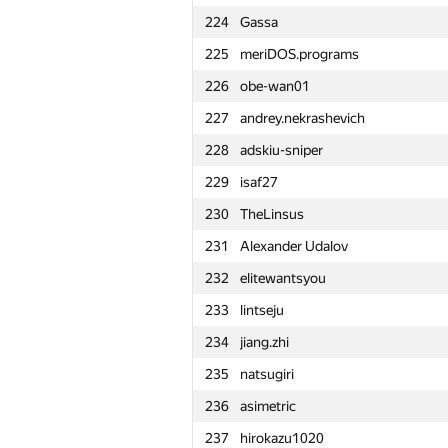
224
Gassa
201
FOREST LTD
225
meriDOS.programs
202
Babinov.IA
226
obe-wan01
203
kvanted79
227
andrey.nekrashevich
204
kovalenko.gravilet
228
adskiu-sniper
205
udigo
229
isaf27
206
zdd-2000
230
TheLinsus
207
A.Semchankau
231
Alexander Udalov
208
ualab
232
elitewantsyou
209
LichSandroLives
233
lintseju
210
Антон Лунёв
234
jiang.zhi
211
burunduk3
235
natsugiri
212
r.redmage
236
asimetric
213
Мехрубон
237
hirokazu1020
214
zapolskydima