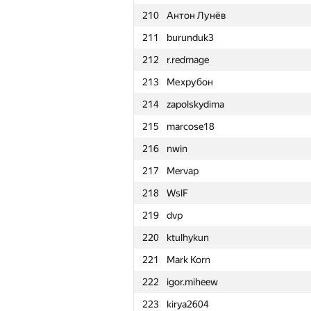
210
Антон Лунёв
211
burunduk3
212
r.redmage
213
Мехрубон
214
zapolskydima
215
marcose18
216
nwin
217
Mervap
218
WslF
219
dvp
220
ktulhykun
221
Mark Korn
222
igor.miheew
#
Participant
223
kirya2604