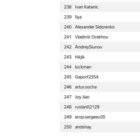
238
Ivan Katanic
215
marcose18
239
Ilya
216
nwin
240
Alexander Sidorenko
217
Mervap
241
Vladimir Orekhov
218
WslF
242
AndreySiunov
219
dvp
243
hikjik
220
ktulhykun
244
luckman
221
Mark Korn
245
Gaporf2354
222
igor.miheew
246
artur.socha
223
kirya2604
247
Joy Jiao
224
Gassa
248
ruslan02129
225
meriDOS.programs
249
erop.sergeev.00
226
obe-wan01
250
andshay
227
andrey.nekrashevich
228
adskiu-sniper