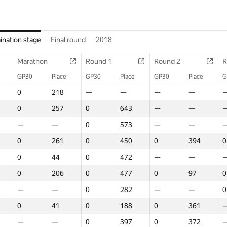
ination stage
Final round
2018
Marathon
Round 1
Round 2
R
GP30
Place
GP30
Place
GP30
Place
G
0
218
—
—
—
—
0
257
0
643
—
—
—
—
0
573
—
—
0
261
0
450
0
394
0
0
44
0
472
—
—
0
206
0
477
0
97
0
—
—
0
282
—
—
0
0
41
0
188
0
361
—
—
0
397
0
372