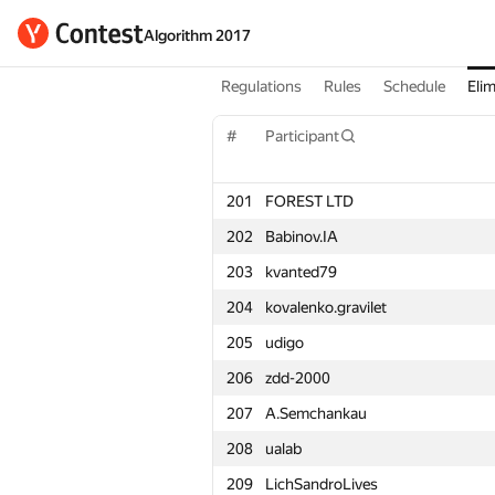
Algorithm 2017
Regulations
Rules
Schedule
Elim
#
Participant
201
FOREST LTD
202
Babinov.IA
203
kvanted79
204
kovalenko.gravilet
205
udigo
206
zdd-2000
207
A.Semchankau
208
ualab
209
LichSandroLives