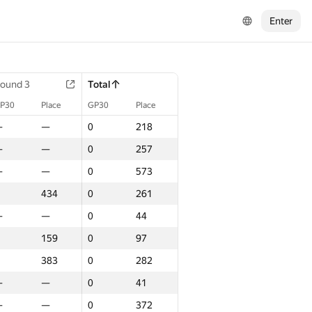
Enter
ound 3
Total
P30
Place
GP30
Place
—
—
0
218
—
—
0
257
—
—
0
573
434
0
261
—
—
0
44
159
0
97
383
0
282
—
—
0
41
—
—
0
372