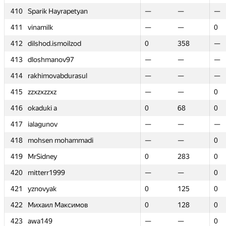
410
410
Sparik Hayrapetyan
Sparik Hayrapetyan
—
—
—
—
—
—
411
411
vinamilk
vinamilk
—
—
—
—
0
0
412
412
dilshod.ismoilzod
dilshod.ismoilzod
0
0
358
358
—
—
413
413
dloshmanov97
dloshmanov97
—
—
—
—
—
—
414
414
rakhimovabdurasul
rakhimovabdurasul
—
—
—
—
—
—
415
415
zzxzxzzxz
zzxzxzzxz
—
—
—
—
0
0
416
416
okaduki a
okaduki a
0
0
68
68
0
0
417
417
ialagunov
ialagunov
—
—
—
—
—
—
418
418
mohsen mohammadi
mohsen mohammadi
—
—
—
—
0
0
419
419
MrSidney
MrSidney
0
0
283
283
0
0
420
420
mitterr1999
mitterr1999
—
—
—
—
0
0
421
421
yznovyak
yznovyak
0
0
125
125
0
0
422
422
Михаил Максимов
Михаил Максимов
0
0
128
128
0
0
423
423
awa149
awa149
—
—
—
—
0
0