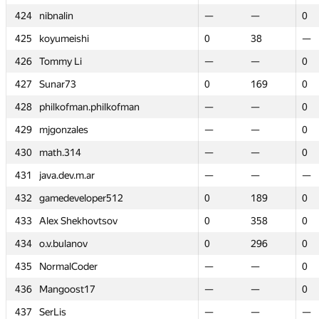
424
424
nibnalin
nibnalin
—
—
—
—
0
0
425
425
koyumeishi
koyumeishi
0
0
38
38
—
—
426
426
Tommy Li
Tommy Li
—
—
—
—
0
0
427
427
Sunar73
Sunar73
0
0
169
169
0
0
428
428
philkofman.philkofman
philkofman.philkofman
—
—
—
—
0
0
429
429
mjgonzales
mjgonzales
—
—
—
—
0
0
430
430
math.314
math.314
—
—
—
—
0
0
431
431
java.dev.m.ar
java.dev.m.ar
—
—
—
—
—
—
432
432
gamedeveloper512
gamedeveloper512
0
0
189
189
0
0
433
433
Alex Shekhovtsov
Alex Shekhovtsov
0
0
358
358
0
0
434
434
o.v.bulanov
o.v.bulanov
0
0
296
296
0
0
435
435
NormalCoder
NormalCoder
—
—
—
—
0
0
436
436
Mangoost17
Mangoost17
—
—
—
—
0
0
437
437
SerLis
SerLis
—
—
—
—
—
—