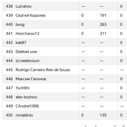
438
438
Lutrahov
Lutrahov
—
—
—
—
0
0
439
439
Сергей Королев
Сергей Королев
0
0
191
191
0
0
440
440
bvog
bvog
0
0
263
263
0
0
441
441
Honcharov12
Honcharov12
0
0
311
311
0
0
442
442
kde97
kde97
—
—
—
—
0
0
443
443
Deleted user
Deleted user
—
—
—
—
0
0
444
444
st.meldonium
st.meldonium
—
—
—
—
0
0
445
445
Rodrigo Carneiro Reis de Souza
Rodrigo Carneiro Reis de Souza
—
—
—
—
—
—
446
446
Максим Гапонов
Максим Гапонов
—
—
—
—
0
0
447
447
YuriHihi
YuriHihi
—
—
—
—
0
0
448
448
alex-kozinov
alex-kozinov
—
—
—
—
0
0
449
449
CAndrei1998
CAndrei1998
—
—
—
—
—
—
450
450
ronaldinio
ronaldinio
0
0
135
135
0
0
1
…
7
8