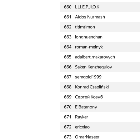
660
LLI.E.P.JI.O.K
661
Aidos Nurmash
662
titimtimon
663
longhuenchan
664
roman-melnyk
665
adalbert.makarovych
666
Saken Kenzhegulov
667
semgold1999
668
Konrad Czapliński
669
Сергей Козуб
670
ElBatanony
671
Rayker
672
ericxiao
№
Մասնակից
673
OmarNaseer