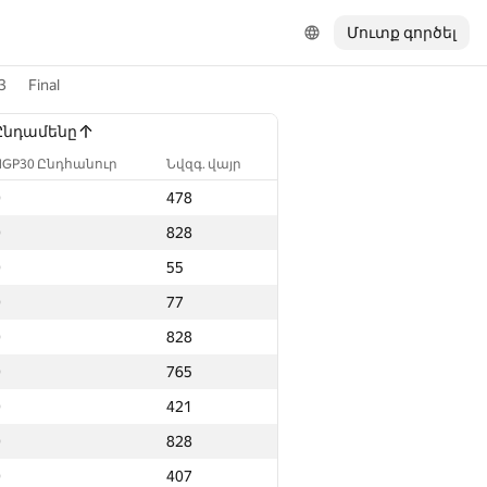
Մուտք գործել
3
Final
Ընդամենը
NGP30 Ընդհանուր
Նվզգ. վայր
0
478
0
828
0
55
0
77
0
828
0
765
0
421
0
828
0
407