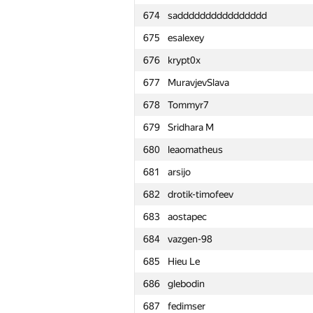
674
sadddddddddddddddd
651
loveissofar
675
esalexey
652
ivsh
676
krypt0x
653
npodguzov
677
MuravjevSlava
654
timfame
678
Tommyr7
655
archimedrt2
679
Sridhara M
656
Michael Romanov
680
leaomatheus
657
shalnov.eugen
681
arsijo
658
guzev29
682
drotik-timofeev
659
headsli
683
aostapec
660
LLI.E.P.JI.O.K
684
vazgen-98
661
Aidos Nurmash
685
Hieu Le
662
titimtimon
686
glebodin
663
longhuenchan
687
fedimser
664
roman-melnyk