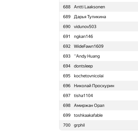
688
Antti Laaksonen
665
adalbert.makarovych
689
Дарья Тупикина
666
Saken Kenzhegulov
690
vidunov503
667
semgold1999
691
ngkan146
668
Konrad Czapliński
692
WideFawn1609
669
Сергей Козуб
693
''Andy Huang
670
ElBatanony
694
dontsleep
671
Rayker
695
kochetovnicolai
672
ericxiao
696
Николай Проскурин
673
OmarNaseer
697
tisha1104
674
sadddddddddddddddd
698
Амиржан Орал
675
esalexey
699
toshkaakafable
676
krypt0x
700
grphil
677
MuravjevSlava
678
Tommyr7