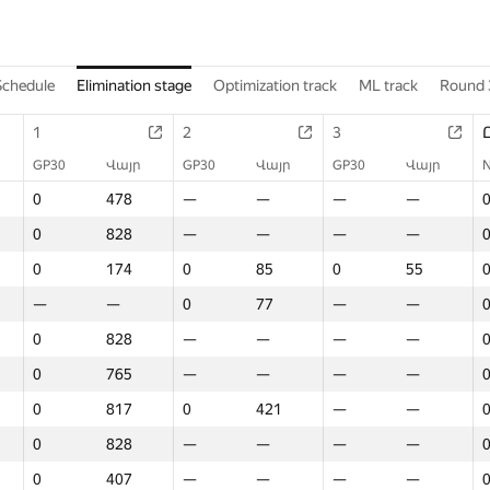
Schedule
Elimination stage
Optimization track
ML track
Round 
1
2
3
GP30
Վայր
GP30
Վայր
GP30
Վայր
0
478
—
—
—
—
0
828
—
—
—
—
0
174
0
85
0
55
—
—
0
77
—
—
0
828
—
—
—
—
0
765
—
—
—
—
0
817
0
421
—
—
0
828
—
—
—
—
0
407
—
—
—
—