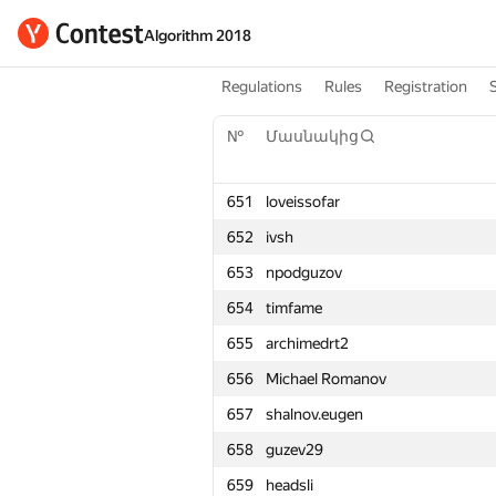
Algorithm 2018
Regulations
Rules
Registration
№
Մասնակից
651
loveissofar
652
ivsh
653
npodguzov
654
timfame
655
archimedrt2
656
Michael Romanov
657
shalnov.eugen
658
guzev29
659
headsli