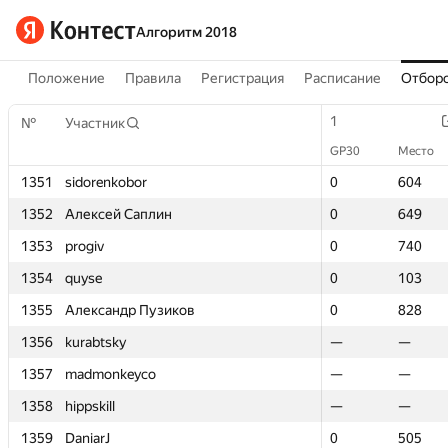
Алгоритм 2018
Положение
Правила
Регистрация
Расписание
Отборо
1
1
№
№
Участник
Участник
GP30
GP30
Место
Место
1351
1351
sidorenkobor
sidorenkobor
0
0
604
604
1352
1352
Алексей Саплин
Алексей Саплин
0
0
649
649
1353
1353
progiv
progiv
0
0
740
740
1354
1354
quyse
quyse
0
0
103
103
1355
1355
Александр Пузиков
Александр Пузиков
0
0
828
828
1356
1356
kurabtsky
kurabtsky
—
—
—
—
1357
1357
madmonkeyco
madmonkeyco
—
—
—
—
1358
1358
hippskill
hippskill
—
—
—
—
1359
1359
DaniarJ
DaniarJ
0
0
505
505