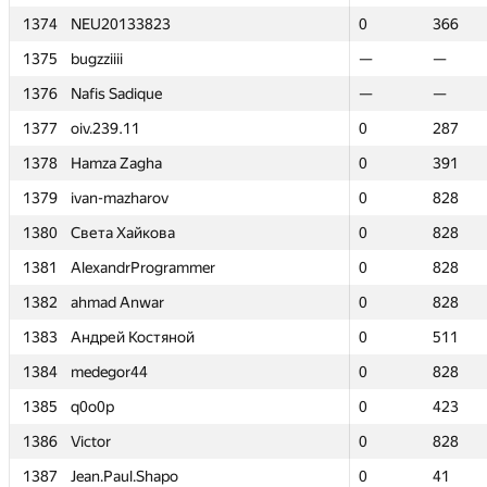
1374
1374
NEU20133823
NEU20133823
0
0
366
366
1375
1375
bugzziiii
bugzziiii
—
—
—
—
1376
1376
Nafis Sadique
Nafis Sadique
—
—
—
—
1377
1377
oiv.239.11
oiv.239.11
0
0
287
287
1378
1378
Hamza Zagha
Hamza Zagha
0
0
391
391
1379
1379
ivan-mazharov
ivan-mazharov
0
0
828
828
1380
1380
Света Хайкова
Света Хайкова
0
0
828
828
1381
1381
AlexandrProgrammer
AlexandrProgrammer
0
0
828
828
1382
1382
ahmad Anwar
ahmad Anwar
0
0
828
828
1383
1383
Андрей Костяной
Андрей Костяной
0
0
511
511
1384
1384
medegor44
medegor44
0
0
828
828
1385
1385
q0o0p
q0o0p
0
0
423
423
1386
1386
Victor
Victor
0
0
828
828
1387
1387
Jean.Paul.Shapo
Jean.Paul.Shapo
0
0
41
41