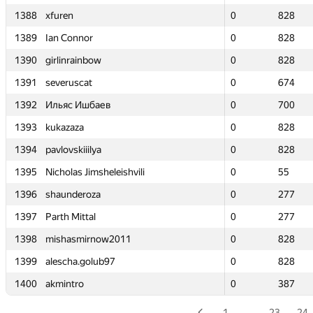
1388
1388
xfuren
xfuren
0
0
828
828
1389
1389
Ian Connor
Ian Connor
0
0
828
828
1390
1390
girlinrainbow
girlinrainbow
0
0
828
828
1391
1391
severuscat
severuscat
0
0
674
674
1392
1392
Ильяс Ишбаев
Ильяс Ишбаев
0
0
700
700
1393
1393
kukazaza
kukazaza
0
0
828
828
1394
1394
pavlovskiiilya
pavlovskiiilya
0
0
828
828
1395
1395
Nicholas Jimsheleishvili
Nicholas Jimsheleishvili
0
0
55
55
1396
1396
shaunderoza
shaunderoza
0
0
277
277
1397
1397
Parth Mittal
Parth Mittal
0
0
277
277
1398
1398
mishasmirnow2011
mishasmirnow2011
0
0
828
828
1399
1399
alescha.golub97
alescha.golub97
0
0
828
828
1400
1400
akmintro
akmintro
0
0
387
387
1
…
23
24