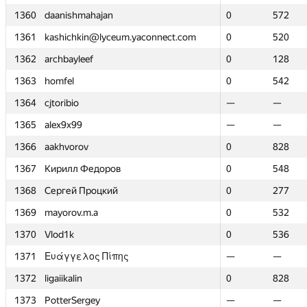
1360
1360
daanishmahajan
daanishmahajan
0
0
572
572
1361
1361
kashichkin@lyceum.yaconnect.com
kashichkin@lyceum.yaconnect.com
0
0
520
520
1362
1362
archbayleef
archbayleef
0
0
128
128
1363
1363
homfel
homfel
0
0
542
542
1364
1364
cjtoribio
cjtoribio
—
—
—
—
1365
1365
alex9x99
alex9x99
—
—
—
—
1366
1366
aakhvorov
aakhvorov
0
0
828
828
1367
1367
Кирилл Федоров
Кирилл Федоров
0
0
548
548
1368
1368
Сергей Процкий
Сергей Процкий
0
0
277
277
1369
1369
mayorov.m.a
mayorov.m.a
0
0
532
532
1370
1370
Vlod1k
Vlod1k
0
0
536
536
1371
1371
Ευάγγελος Πίπης
Ευάγγελος Πίπης
—
—
—
—
1372
1372
ligaiikalin
ligaiikalin
0
0
828
828
1373
1373
PotterSergey
PotterSergey
—
—
—
—