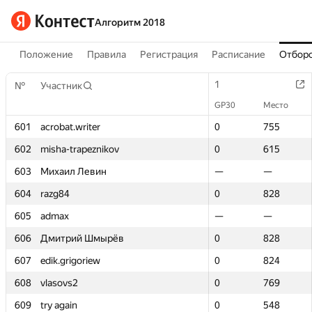
Алгоритм 2018
Положение
Правила
Регистрация
Расписание
Отборо
1
1
№
№
Участник
Участник
GP30
GP30
Место
Место
601
601
acrobat.writer
acrobat.writer
0
0
755
755
602
602
misha-trapeznikov
misha-trapeznikov
0
0
615
615
603
603
Михаил Левин
Михаил Левин
—
—
—
—
604
604
razg84
razg84
0
0
828
828
605
605
admax
admax
—
—
—
—
606
606
Дмитрий Шмырёв
Дмитрий Шмырёв
0
0
828
828
607
607
edik.grigoriew
edik.grigoriew
0
0
824
824
608
608
vlasovs2
vlasovs2
0
0
769
769
609
609
try again
try again
0
0
548
548