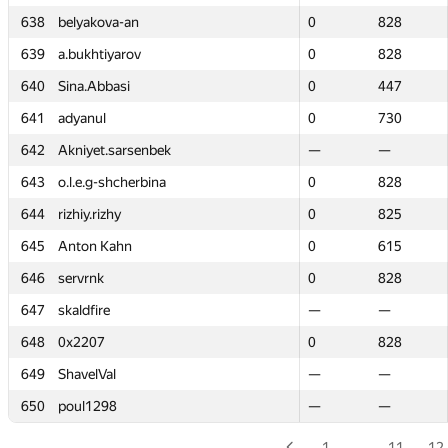
638
638
belyakova-an
belyakova-an
0
0
828
828
639
639
a.bukhtiyarov
a.bukhtiyarov
0
0
828
828
640
640
Sina.Abbasi
Sina.Abbasi
0
0
447
447
641
641
adyanul
adyanul
0
0
730
730
642
642
Akniyet.sarsenbek
Akniyet.sarsenbek
—
—
—
—
643
643
o.l.e.g-shcherbina
o.l.e.g-shcherbina
0
0
828
828
644
644
rizhiy.rizhy
rizhiy.rizhy
0
0
825
825
645
645
Anton Kahn
Anton Kahn
0
0
615
615
646
646
servrnk
servrnk
0
0
828
828
647
647
skaldfire
skaldfire
—
—
—
—
648
648
0x2207
0x2207
0
0
828
828
649
649
ShavelVal
ShavelVal
—
—
—
—
650
650
poul1298
poul1298
—
—
—
—
1
…
11
12