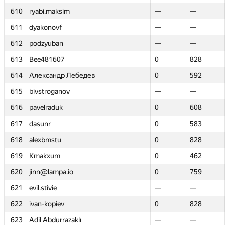
610
610
ryabi.maksim
ryabi.maksim
—
—
—
—
611
611
dyakonovf
dyakonovf
—
—
—
—
612
612
podzyuban
podzyuban
—
—
—
—
613
613
Bee481607
Bee481607
0
0
828
828
614
614
Александр Лебедев
Александр Лебедев
0
0
592
592
615
615
bivstroganov
bivstroganov
—
—
—
—
616
616
pavelraduk
pavelraduk
0
0
608
608
617
617
dasunr
dasunr
0
0
583
583
618
618
alexbmstu
alexbmstu
0
0
828
828
619
619
Kmakxum
Kmakxum
0
0
462
462
620
620
jinn@lampa.io
jinn@lampa.io
0
0
759
759
621
621
evil.stivie
evil.stivie
—
—
—
—
622
622
ivan-kopiev
ivan-kopiev
0
0
828
828
623
623
Adil Abdurrazaklı
Adil Abdurrazaklı
—
—
—
—