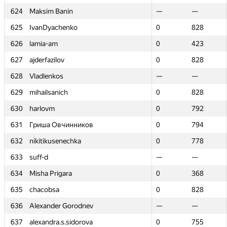
624
624
Maksim Banin
Maksim Banin
—
—
—
—
625
625
IvanDyachenko
IvanDyachenko
0
0
828
828
626
626
lamia-am
lamia-am
0
0
423
423
627
627
ajderfazilov
ajderfazilov
0
0
828
828
628
628
Vladlenkos
Vladlenkos
—
—
—
—
629
629
mihailsanich
mihailsanich
0
0
828
828
630
630
harlovm
harlovm
0
0
792
792
631
631
Гриша Овчинников
Гриша Овчинников
0
0
794
794
632
632
nikitikusenechka
nikitikusenechka
0
0
778
778
633
633
suff-d
suff-d
—
—
—
—
634
634
Misha Prigara
Misha Prigara
0
0
368
368
635
635
chacobsa
chacobsa
0
0
828
828
636
636
Alexander Gorodnev
Alexander Gorodnev
—
—
—
—
637
637
alexandra.s.sidorova
alexandra.s.sidorova
0
0
755
755