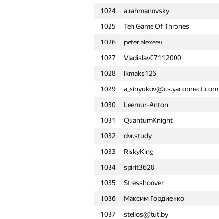
1024
a.rahmanovsky
1001
Vuong Nguyen
1025
Teh Game Of Thrones
1002
famafka
1026
peter.alexeev
1003
diplaySuper
1027
Vladislav07112000
1004
alex.world179
1028
lkmaks126
1005
darnley
1029
a_sinyukov@cs.yaconnect.com
1006
helikthacker
1030
Leemur-Anton
1007
Anastasiya.Zhyrkevich
1031
QuantumKnight
1008
e_vitaliy
1032
dvr.study
1009
jpsbur
1033
RiskyKing
1010
Миша Прохоров
1034
spirit3628
1011
alexicon007
1035
Stresshoover
1012
danya.smelskiy
1036
Максим Гордиенко
1013
dasunr
1037
stellos@tut.by
1014
PloadyFree