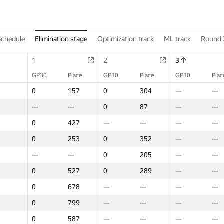
Schedule
Elimination stage
Optimization track
ML track
Round 
1
2
3
GP30
Place
GP30
Place
GP30
Plac
0
157
0
304
—
—
—
—
0
87
—
—
0
427
—
—
—
—
0
253
0
352
—
—
—
—
0
205
—
—
0
527
0
289
—
—
0
678
—
—
—
—
0
799
—
—
—
—
0
587
—
—
—
—