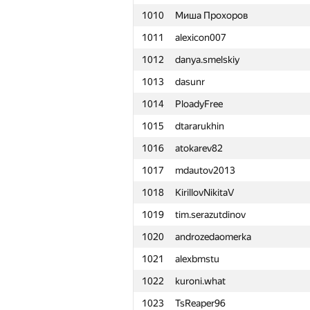
1010
Миша Прохоров
1011
alexicon007
1012
danya.smelskiy
1013
dasunr
1014
PloadyFree
1015
dtararukhin
1016
atokarev82
1017
mdautov2013
1018
KirillovNikitaV
1019
tim.serazutdinov
1020
androzedaomerka
1021
alexbmstu
1022
kuroni.what
#
Participant
1023
TsReaper96