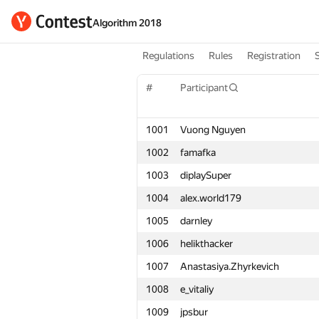
Algorithm 2018
Regulations
Rules
Registration
#
Participant
1001
Vuong Nguyen
1002
famafka
1003
diplaySuper
1004
alex.world179
1005
darnley
1006
helikthacker
1007
Anastasiya.Zhyrkevich
1008
e_vitaliy
1009
jpsbur