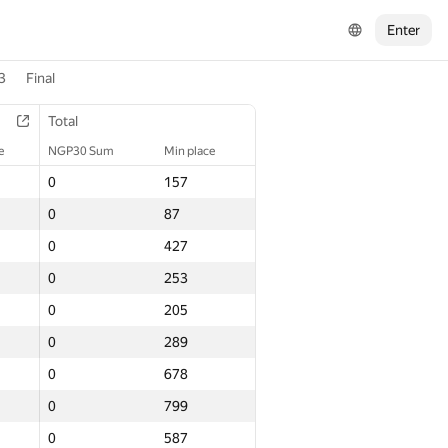
Enter
3
Final
Total
e
NGP30 Sum
Min place
0
157
0
87
0
427
0
253
0
205
0
289
0
678
0
799
0
587