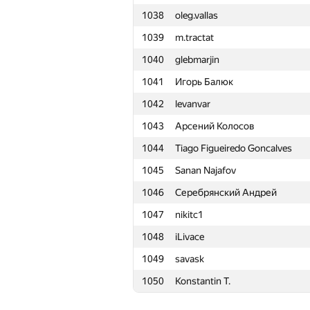
1038
oleg.vallas
1015
dtararukhin
1039
m.tractat
1016
atokarev82
1040
glebmarjin
1017
mdautov2013
1041
Игорь Балюк
1018
KirillovNikitaV
1042
levanvar
1019
tim.serazutdinov
1043
Арсений Колосов
1020
androzedaomerka
1044
Tiago Figueiredo Goncalves
1021
alexbmstu
1045
Sanan Najafov
1022
kuroni.what
1046
Серебрянский Андрей
1023
TsReaper96
1047
nikitc1
1024
a.rahmanovsky
1048
iLivace
1025
Teh Game Of Thrones
1049
savask
1026
peter.alexeev
1050
Konstantin T.
1027
Vladislav07112000
1028
lkmaks126