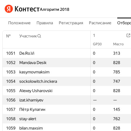
Алгоритм 2018
Положение
Правила
Регистрация
Расписание
Отборо
1
1
№
№
Участник
Участник
GP30
GP30
Место
Место
1051
1051
De.Ro.Vi
De.Ro.Vi
0
0
313
313
1052
1052
Mandava Desik
Mandava Desik
0
0
828
828
1053
1053
kasymovmaksim
kasymovmaksim
0
0
785
785
1054
1054
sockolowitch.inckera
sockolowitch.inckera
0
0
747
747
1055
1055
Alexey Usharovski
Alexey Usharovski
0
0
828
828
1056
1056
izat.khamiyev
izat.khamiyev
—
—
—
—
1057
1057
Пётр Кулагин
Пётр Кулагин
0
0
145
145
1058
1058
stay-alert
stay-alert
0
0
762
762
1059
1059
bilan.maxsim
bilan.maxsim
0
0
828
828