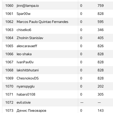
1060
1060
jinn@lampa.io
jinn@lampa.io
0
0
759
759
1061
1061
Spar00w
Spar00w
0
0
828
828
1062
1062
Marcos Paulo Quintao Fernandes
Marcos Paulo Quintao Fernandes
0
0
595
595
1063
1063
chiselko6
chiselko6
0
0
346
346
1064
1064
Zholnin Stanislav
Zholnin Stanislav
0
0
405
405
1065
1065
alexcaravaeff
alexcaravaeff
0
0
826
826
1066
1066
leo-shaka
leo-shaka
0
0
828
828
1067
1067
IvanPavl0v
IvanPavl0v
0
0
828
828
1068
1068
lakshitbhutani
lakshitbhutani
0
0
828
828
1069
1069
ChesnokovDS
ChesnokovDS
0
0
828
828
1070
1070
nyanspyglu
nyanspyglu
0
0
202
202
1071
1071
habars0108
habars0108
0
0
305
305
1072
1072
evil.stivie
evil.stivie
—
—
—
—
1073
1073
Денис Пивоваров
Денис Пивоваров
0
0
143
143