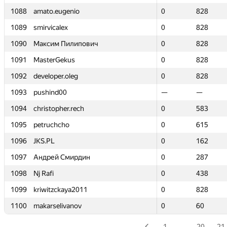
1088
1088
amato.eugenio
amato.eugenio
0
0
828
828
1089
1089
smirvicalex
smirvicalex
0
0
828
828
1090
1090
Максим Пилипович
Максим Пилипович
0
0
828
828
1091
1091
MasterGekus
MasterGekus
0
0
828
828
1092
1092
developer.oleg
developer.oleg
0
0
828
828
1093
1093
pushind00
pushind00
—
—
—
—
1094
1094
christopher.rech
christopher.rech
0
0
583
583
1095
1095
petruchcho
petruchcho
0
0
615
615
1096
1096
JKS.PL
JKS.PL
0
0
162
162
1097
1097
Андрей Смирдин
Андрей Смирдин
0
0
287
287
1098
1098
Nj Rafi
Nj Rafi
0
0
438
438
1099
1099
kriwitzckaya2011
kriwitzckaya2011
0
0
828
828
1100
1100
makarselivanov
makarselivanov
0
0
60
60
1
…
20
21