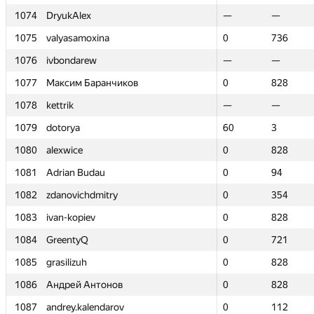
1074
1074
DryukAlex
DryukAlex
—
—
—
—
1075
1075
valyasamoxina
valyasamoxina
0
0
736
736
1076
1076
ivbondarew
ivbondarew
—
—
—
—
1077
1077
Максим Баранчиков
Максим Баранчиков
0
0
828
828
1078
1078
kettrik
kettrik
—
—
—
—
1079
1079
dotorya
dotorya
60
60
3
3
1080
1080
alexwice
alexwice
0
0
828
828
1081
1081
Adrian Budau
Adrian Budau
0
0
94
94
1082
1082
zdanovichdmitry
zdanovichdmitry
0
0
354
354
1083
1083
ivan-kopiev
ivan-kopiev
0
0
828
828
1084
1084
GreentyQ
GreentyQ
0
0
721
721
1085
1085
grasilizuh
grasilizuh
0
0
828
828
1086
1086
Андрей Антонов
Андрей Антонов
0
0
828
828
1087
1087
andrey.kalendarov
andrey.kalendarov
0
0
112
112