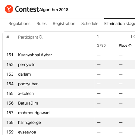
Algorithm 2018
Regulations
Rules
Registration
Schedule
Elimination stag
1
1
#
#
Participant
Participant
GP30
GP30
Place
Place
151
151
Kuanyshbai.Aybar
Kuanyshbai.Aybar
—
—
—
—
152
152
percywtc
percywtc
—
—
—
—
153
153
darlam
darlam
—
—
—
—
154
154
podzyuban
podzyuban
—
—
—
—
155
155
x-kolesn
x-kolesn
—
—
—
—
156
156
BaturaDim
BaturaDim
—
—
—
—
157
157
mahmoudgawad
mahmoudgawad
—
—
—
—
158
158
halin.george
halin.george
—
—
—
—
159
159
evseev.oa
evseev.oa
—
—
—
—