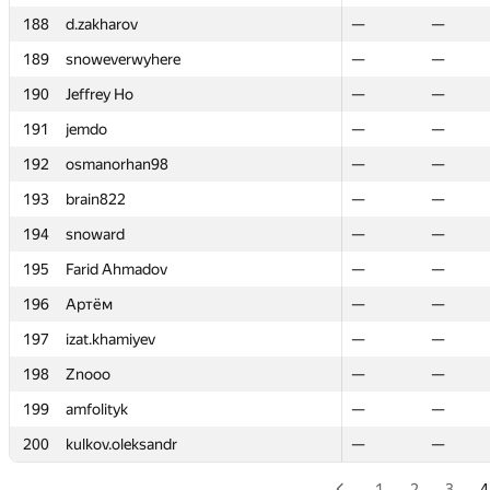
188
188
d.zakharov
d.zakharov
—
—
—
—
189
189
snoweverwyhere
snoweverwyhere
—
—
—
—
190
190
Jeffrey Ho
Jeffrey Ho
—
—
—
—
191
191
jemdo
jemdo
—
—
—
—
192
192
osmanorhan98
osmanorhan98
—
—
—
—
193
193
brain822
brain822
—
—
—
—
194
194
snoward
snoward
—
—
—
—
195
195
Farid Ahmadov
Farid Ahmadov
—
—
—
—
196
196
Артём
Артём
—
—
—
—
197
197
izat.khamiyev
izat.khamiyev
—
—
—
—
198
198
Znooo
Znooo
—
—
—
—
199
199
amfolityk
amfolityk
—
—
—
—
200
200
kulkov.oleksandr
kulkov.oleksandr
—
—
—
—
1
2
3
4