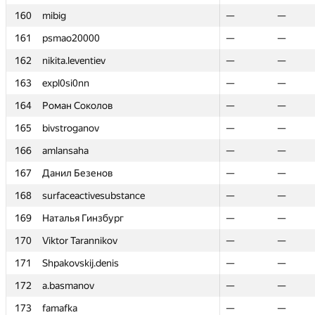
160
160
mibig
mibig
—
—
—
—
161
161
psmao20000
psmao20000
—
—
—
—
162
162
nikita.leventiev
nikita.leventiev
—
—
—
—
163
163
expl0si0nn
expl0si0nn
—
—
—
—
164
164
Роман Соколов
Роман Соколов
—
—
—
—
165
165
bivstroganov
bivstroganov
—
—
—
—
166
166
amlansaha
amlansaha
—
—
—
—
167
167
Данил Безенов
Данил Безенов
—
—
—
—
168
168
surfaceactivesubstance
surfaceactivesubstance
—
—
—
—
169
169
Наталья Гинзбург
Наталья Гинзбург
—
—
—
—
170
170
Viktor Tarannikov
Viktor Tarannikov
—
—
—
—
171
171
Shpakovskij.denis
Shpakovskij.denis
—
—
—
—
172
172
a.basmanov
a.basmanov
—
—
—
—
173
173
famafka
famafka
—
—
—
—