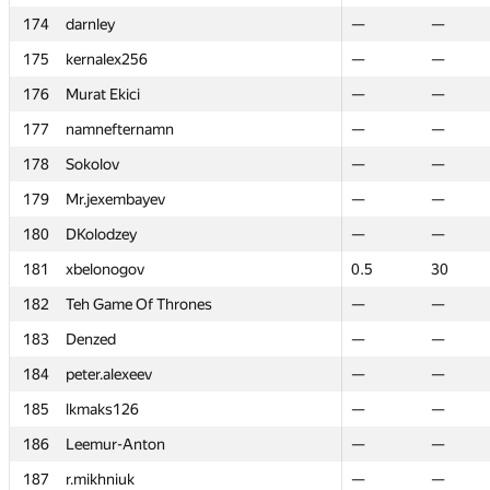
174
174
darnley
darnley
—
—
—
—
175
175
kernalex256
kernalex256
—
—
—
—
176
176
Murat Ekici
Murat Ekici
—
—
—
—
177
177
namnefternamn
namnefternamn
—
—
—
—
178
178
Sokolov
Sokolov
—
—
—
—
179
179
Mr.jexembayev
Mr.jexembayev
—
—
—
—
180
180
DKolodzey
DKolodzey
—
—
—
—
181
181
xbelonogov
xbelonogov
0.5
0.5
30
30
182
182
Teh Game Of Thrones
Teh Game Of Thrones
—
—
—
—
183
183
Denzed
Denzed
—
—
—
—
184
184
peter.alexeev
peter.alexeev
—
—
—
—
185
185
lkmaks126
lkmaks126
—
—
—
—
186
186
Leemur-Anton
Leemur-Anton
—
—
—
—
187
187
r.mikhniuk
r.mikhniuk
—
—
—
—