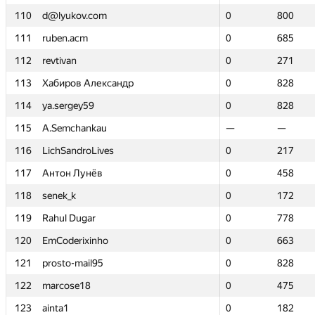
110
110
d@lyukov.com
d@lyukov.com
0
0
800
800
111
111
ruben.acm
ruben.acm
0
0
685
685
112
112
revtivan
revtivan
0
0
271
271
113
113
Хабиров Александр
Хабиров Александр
0
0
828
828
114
114
ya.sergey59
ya.sergey59
0
0
828
828
115
115
A.Semchankau
A.Semchankau
—
—
—
—
116
116
LichSandroLives
LichSandroLives
0
0
217
217
117
117
Антон Лунёв
Антон Лунёв
0
0
458
458
118
118
senek_k
senek_k
0
0
172
172
119
119
Rahul Dugar
Rahul Dugar
0
0
778
778
120
120
EmCoderixinho
EmCoderixinho
0
0
663
663
121
121
prosto-mail95
prosto-mail95
0
0
828
828
122
122
marcose18
marcose18
0
0
475
475
123
123
ainta1
ainta1
0
0
182
182