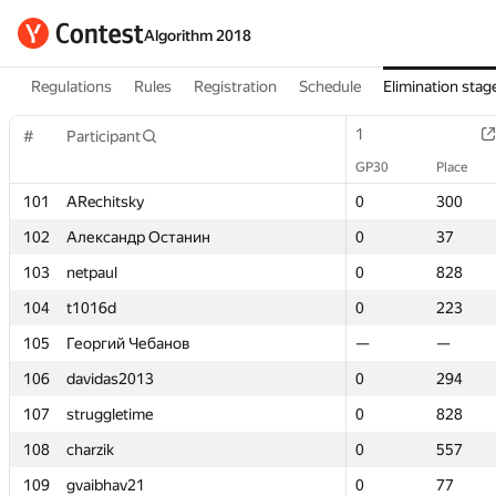
Algorithm 2018
Regulations
Rules
Registration
Schedule
Elimination stag
1
1
#
#
Participant
Participant
GP30
GP30
Place
Place
101
101
ARechitsky
ARechitsky
0
0
300
300
102
102
Александр Останин
Александр Останин
0
0
37
37
103
103
netpaul
netpaul
0
0
828
828
104
104
t1016d
t1016d
0
0
223
223
105
105
Георгий Чебанов
Георгий Чебанов
—
—
—
—
106
106
davidas2013
davidas2013
0
0
294
294
107
107
struggletime
struggletime
0
0
828
828
108
108
charzik
charzik
0
0
557
557
109
109
gvaibhav21
gvaibhav21
0
0
77
77