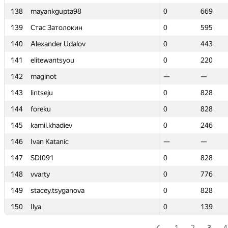
138
138
mayankgupta98
mayankgupta98
0
0
669
669
139
139
Стас Затолокин
Стас Затолокин
0
0
595
595
140
140
Alexander Udalov
Alexander Udalov
0
0
443
443
141
141
elitewantsyou
elitewantsyou
0
0
220
220
142
142
maginot
maginot
—
—
—
—
143
143
lintseju
lintseju
0
0
828
828
144
144
foreku
foreku
0
0
828
828
145
145
kamil.khadiev
kamil.khadiev
0
0
246
246
146
146
Ivan Katanic
Ivan Katanic
—
—
—
—
147
147
SDI091
SDI091
0
0
828
828
148
148
vvarty
vvarty
0
0
776
776
149
149
stacey.tsyganova
stacey.tsyganova
0
0
828
828
150
150
Ilya
Ilya
0
0
139
139
1
2
3
4