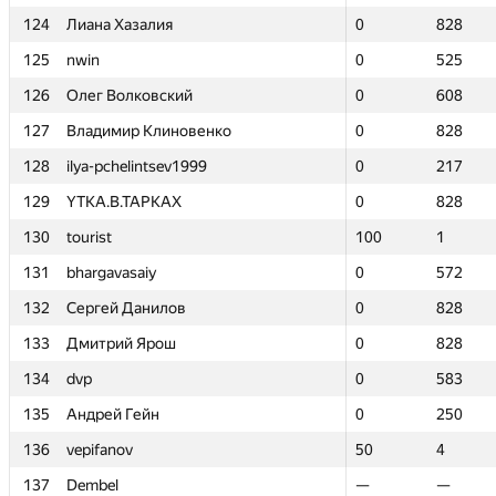
124
124
Лиана Хазалия
Лиана Хазалия
0
0
828
828
125
125
nwin
nwin
0
0
525
525
126
126
Олег Волковский
Олег Волковский
0
0
608
608
127
127
Владимир Клиновенко
Владимир Клиновенко
0
0
828
828
128
128
ilya-pchelintsev1999
ilya-pchelintsev1999
0
0
217
217
129
129
YTKA.B.TAPKAX
YTKA.B.TAPKAX
0
0
828
828
130
130
tourist
tourist
100
100
1
1
131
131
bhargavasaiy
bhargavasaiy
0
0
572
572
132
132
Сергей Данилов
Сергей Данилов
0
0
828
828
133
133
Дмитрий Ярош
Дмитрий Ярош
0
0
828
828
134
134
dvp
dvp
0
0
583
583
135
135
Андрей Гейн
Андрей Гейн
0
0
250
250
136
136
vepifanov
vepifanov
50
50
4
4
137
137
Dembel
Dembel
—
—
—
—