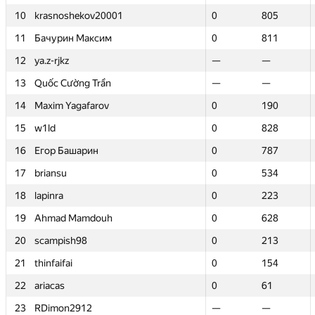
10
10
krasnoshekov20001
krasnoshekov20001
0
0
805
805
11
11
Бачурин Максим
Бачурин Максим
0
0
811
811
12
12
ya.z-rjkz
ya.z-rjkz
—
—
—
—
13
13
Quốc Cường Trần
Quốc Cường Trần
—
—
—
—
14
14
Maxim Yagafarov
Maxim Yagafarov
0
0
190
190
15
15
w1ld
w1ld
0
0
828
828
16
16
Егор Башарин
Егор Башарин
0
0
787
787
17
17
briansu
briansu
0
0
534
534
18
18
lapinra
lapinra
0
0
223
223
19
19
Ahmad Mamdouh
Ahmad Mamdouh
0
0
628
628
20
20
scampish98
scampish98
0
0
213
213
21
21
thinfaifai
thinfaifai
0
0
154
154
22
22
ariacas
ariacas
0
0
61
61
23
23
RDimon2912
RDimon2912
—
—
—
—