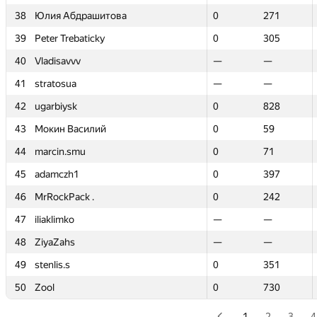
38
38
Юлия Абдрашитова
Юлия Абдрашитова
0
0
271
271
39
39
Peter Trebaticky
Peter Trebaticky
0
0
305
305
40
40
Vladisavvv
Vladisavvv
—
—
—
—
41
41
stratosua
stratosua
—
—
—
—
42
42
ugarbiysk
ugarbiysk
0
0
828
828
43
43
Мокин Василий
Мокин Василий
0
0
59
59
44
44
marcin.smu
marcin.smu
0
0
71
71
45
45
adamczh1
adamczh1
0
0
397
397
46
46
MrRockPack .
MrRockPack .
0
0
242
242
47
47
iliaklimko
iliaklimko
—
—
—
—
48
48
ZiyaZahs
ZiyaZahs
—
—
—
—
49
49
stenlis.s
stenlis.s
0
0
351
351
50
50
Zool
Zool
0
0
730
730
1
2
3
4