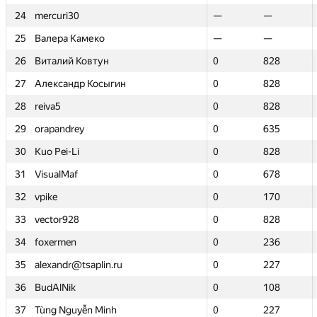
24
24
mercuri30
mercuri30
—
—
—
—
25
25
Валера Камеко
Валера Камеко
—
—
—
—
26
26
Виталий Ковтун
Виталий Ковтун
0
0
828
828
27
27
Александр Косыгин
Александр Косыгин
0
0
828
828
28
28
reiva5
reiva5
0
0
828
828
29
29
orapandrey
orapandrey
0
0
635
635
30
30
Kuo Pei-Li
Kuo Pei-Li
0
0
828
828
31
31
VisualMaf
VisualMaf
0
0
678
678
32
32
vpike
vpike
0
0
170
170
33
33
vector928
vector928
0
0
828
828
34
34
foxermen
foxermen
0
0
236
236
35
35
alexandr@tsaplin.ru
alexandr@tsaplin.ru
0
0
227
227
36
36
BudAlNik
BudAlNik
0
0
108
108
37
37
Tùng Nguyễn Minh
Tùng Nguyễn Minh
0
0
227
227