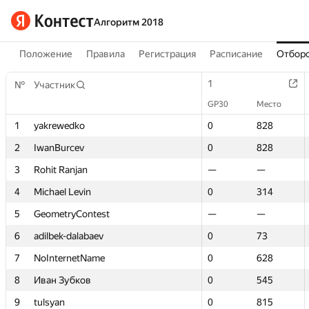
Алгоритм 2018
Положение
Правила
Регистрация
Расписание
Отборо
1
1
№
№
Участник
Участник
GP30
GP30
Место
Место
1
1
yakrewedko
yakrewedko
0
0
828
828
2
2
IwanBurcev
IwanBurcev
0
0
828
828
3
3
Rohit Ranjan
Rohit Ranjan
—
—
—
—
4
4
Michael Levin
Michael Levin
0
0
314
314
5
5
GeometryContest
GeometryContest
—
—
—
—
6
6
adilbek-dalabaev
adilbek-dalabaev
0
0
73
73
7
7
NoInternetName
NoInternetName
0
0
628
628
8
8
Иван Зубков
Иван Зубков
0
0
545
545
9
9
tulsyan
tulsyan
0
0
815
815