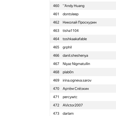
460
''Andy Huang
461
dontsleep
462
Николай Проскурин
463
tisha1104
464
toshkaakafable
465
grphil
466
danil.sheshenya
467
Niyaz Nigmatullin
468
plab0n
469
irina.ogneva.sarov
470
Артём Слёзкин
471
percywtc
472
AVictor2007
№
Участник
473
darlam