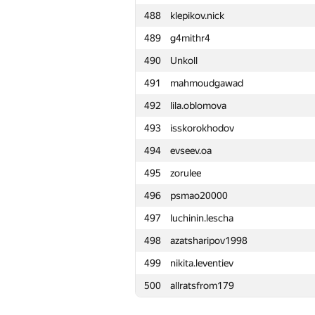
488
klepikov.nick
465
grphil
489
g4mithr4
466
danil.sheshenya
490
Unkoll
467
Niyaz Nigmatullin
491
mahmoudgawad
468
plab0n
492
lila.oblomova
469
irina.ogneva.sarov
493
isskorokhodov
470
Артём Слёзкин
494
evseev.oa
471
percywtc
495
zorulee
472
AVictor2007
496
psmao20000
473
darlam
497
luchinin.lescha
474
podzyuban
498
azatsharipov1998
475
vangogih
499
nikita.leventiev
476
aquarius-51
500
allratsfrom179
477
Андрей Плосконосов
478
eoart