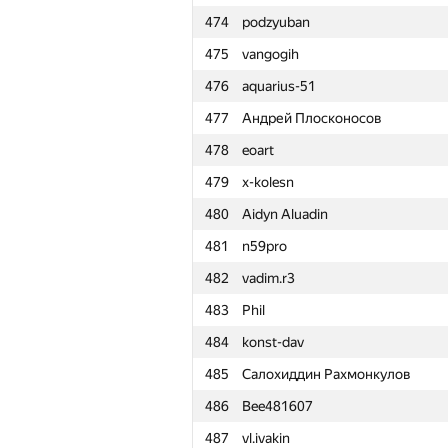
474
podzyuban
451
Sridhara M
475
vangogih
452
leaomatheus
476
aquarius-51
453
arsijo
477
Андрей Плосконосов
454
drotik-timofeev
478
eoart
455
aostapec
479
x-kolesn
456
Hieu Le
480
Aidyn Aluadin
457
glebodin
481
n59pro
458
Дарья Тупикина
482
vadim.r3
459
WideFawn1609
483
Phil
460
''Andy Huang
484
konst-dav
461
dontsleep
485
Салохиддин Рахмонкулов
462
Николай Проскурин
486
Bee481607
463
tisha1104
487
vl.ivakin
464
toshkaakafable