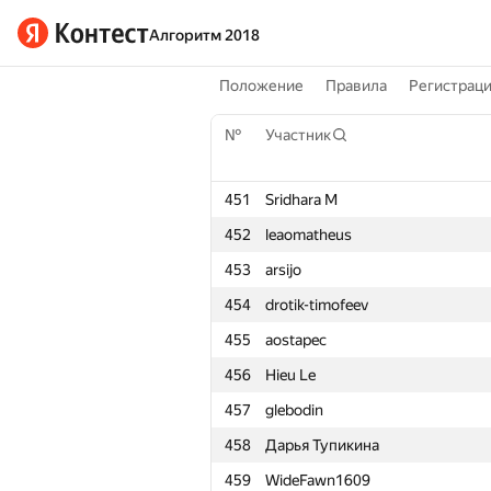
Алгоритм 2018
Положение
Правила
Регистрац
№
Участник
451
Sridhara M
452
leaomatheus
453
arsijo
454
drotik-timofeev
455
aostapec
456
Hieu Le
457
glebodin
458
Дарья Тупикина
459
WideFawn1609