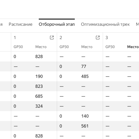
ия
Расписание
Отборочный этап
Оптимизационный трек
M
1
2
3
GP30
Место
GP30
Место
GP30
Место
0
828
—
—
—
—
—
—
0
77
—
—
0
190
0
485
—
—
0
823
—
—
—
—
0
685
—
—
—
—
0
324
—
—
—
—
—
—
0
140
—
—
—
—
0
561
—
—
0
828
—
—
—
—