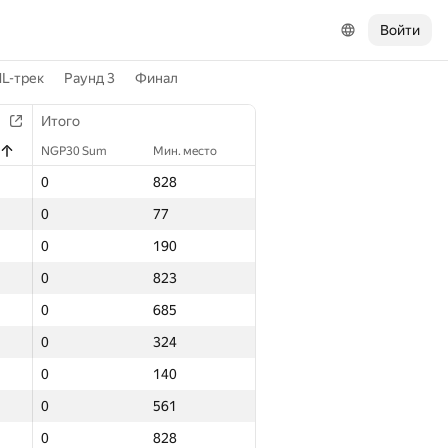
Войти
L-трек
Раунд 3
Финал
Итого
NGP30 Sum
Мин. место
0
828
0
77
0
190
0
823
0
685
0
324
0
140
0
561
0
828