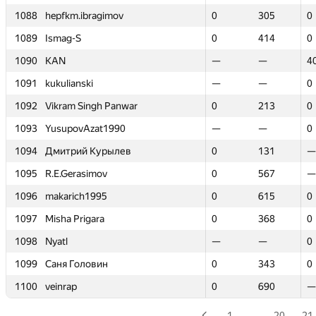
1088
1088
hepfkm.ibragimov
hepfkm.ibragimov
0
0
305
305
0
0
1089
1089
Ismag-S
Ismag-S
0
0
414
414
0
0
1090
1090
KAN
KAN
—
—
—
—
4
4
1091
1091
kukulianski
kukulianski
—
—
—
—
0
0
1092
1092
Vikram Singh Panwar
Vikram Singh Panwar
0
0
213
213
0
0
1093
1093
YusupovAzat1990
YusupovAzat1990
—
—
—
—
0
0
1094
1094
Дмитрий Курылев
Дмитрий Курылев
0
0
131
131
—
—
1095
1095
R.E.Gerasimov
R.E.Gerasimov
0
0
567
567
—
—
1096
1096
makarich1995
makarich1995
0
0
615
615
0
0
1097
1097
Misha Prigara
Misha Prigara
0
0
368
368
0
0
1098
1098
Nyatl
Nyatl
—
—
—
—
0
0
1099
1099
Саня Головин
Саня Головин
0
0
343
343
0
0
1100
1100
veinrap
veinrap
0
0
690
690
—
—
1
…
20
21