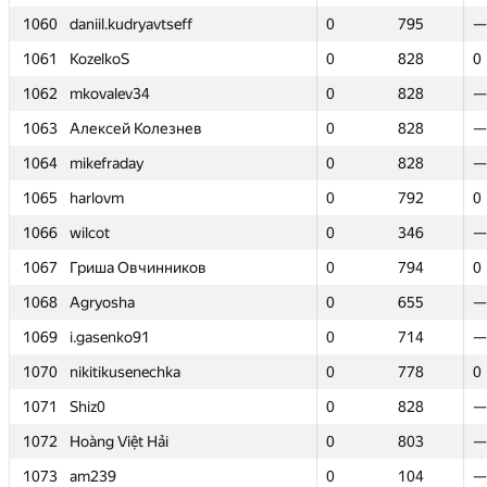
1060
1060
daniil.kudryavtseff
daniil.kudryavtseff
0
0
795
795
—
—
1061
1061
KozelkoS
KozelkoS
0
0
828
828
0
0
1062
1062
mkovalev34
mkovalev34
0
0
828
828
—
—
1063
1063
Алексей Колезнев
Алексей Колезнев
0
0
828
828
—
—
1064
1064
mikefraday
mikefraday
0
0
828
828
—
—
1065
1065
harlovm
harlovm
0
0
792
792
0
0
1066
1066
wilcot
wilcot
0
0
346
346
—
—
1067
1067
Гриша Овчинников
Гриша Овчинников
0
0
794
794
0
0
1068
1068
Agryosha
Agryosha
0
0
655
655
—
—
1069
1069
i.gasenko91
i.gasenko91
0
0
714
714
—
—
1070
1070
nikitikusenechka
nikitikusenechka
0
0
778
778
0
0
1071
1071
Shiz0
Shiz0
0
0
828
828
—
—
1072
1072
Hoàng Việt Hải
Hoàng Việt Hải
0
0
803
803
—
—
1073
1073
am239
am239
0
0
104
104
—
—