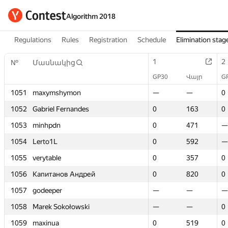
Algorithm 2018
Regulations
Rules
Registration
Schedule
Elimination stag
1
1
2
2
№
№
Մասնակից
Մասնակից
GP30
GP30
Վայր
Վայր
G
G
1051
1051
maxymshymon
maxymshymon
—
—
—
—
0
0
1052
1052
Gabriel Fernandes
Gabriel Fernandes
0
0
163
163
0
0
1053
1053
minhpdn
minhpdn
0
0
471
471
—
—
1054
1054
Lerto1L
Lerto1L
0
0
592
592
—
—
1055
1055
verytable
verytable
0
0
357
357
0
0
1056
1056
Капитанов Андрей
Капитанов Андрей
0
0
820
820
0
0
1057
1057
godeeper
godeeper
—
—
—
—
—
—
1058
1058
Marek Sokołowski
Marek Sokołowski
—
—
—
—
0
0
1059
1059
maxinua
maxinua
0
0
519
519
0
0