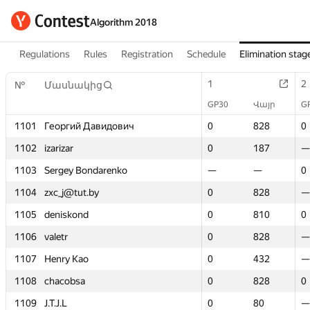
Algorithm 2018
Regulations
Rules
Registration
Schedule
Elimination stag
1
1
2
2
№
№
Մասնակից
Մասնակից
GP30
GP30
Վայր
Վայր
G
G
1101
1101
Георгий Давидович
Георгий Давидович
0
0
828
828
0
0
1102
1102
izarizar
izarizar
0
0
187
187
—
—
1103
1103
Sergey Bondarenko
Sergey Bondarenko
—
—
—
—
0
0
1104
1104
zxc_j@tut.by
zxc_j@tut.by
0
0
828
828
—
—
1105
1105
deniskond
deniskond
0
0
810
810
0
0
1106
1106
valetr
valetr
0
0
828
828
—
—
1107
1107
Henry Kao
Henry Kao
0
0
432
432
—
—
1108
1108
chacobsa
chacobsa
0
0
828
828
0
0
1109
1109
J.T.J.L
J.T.J.L
0
0
80
80
—
—