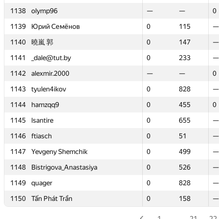
1138
1138
olymp96
olymp96
—
—
—
—
0
0
1139
1139
Юрий Семёнов
Юрий Семёнов
0
0
115
115
—
—
1140
1140
曉嵐 郭
曉嵐 郭
0
0
147
147
—
—
1141
1141
_dale@tut.by
_dale@tut.by
0
0
233
233
—
—
1142
1142
alexmir.2000
alexmir.2000
—
—
—
—
0
0
1143
1143
tyulen4ikov
tyulen4ikov
0
0
828
828
—
—
1144
1144
hamzqq9
hamzqq9
0
0
455
455
0
0
1145
1145
lsantire
lsantire
0
0
655
655
—
—
1146
1146
ftiasch
ftiasch
0
0
51
51
—
—
1147
1147
Yevgeny Shemchik
Yevgeny Shemchik
0
0
499
499
—
—
1148
1148
Bistrigova_Anastasiya
Bistrigova_Anastasiya
0
0
526
526
—
—
1149
1149
quager
quager
0
0
828
828
—
—
1150
1150
Tấn Phát Trần
Tấn Phát Trần
0
0
158
158
—
—
1
…
21
22