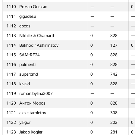
1110
1110
Роман Оськин
Роман Оськин
—
—
—
—
0
0
1111
1111
gigadesu
gigadesu
—
—
—
—
—
—
1112
1112
cbcds
cbcds
—
—
—
—
—
—
1113
1113
Nikhilesh Chamarthi
Nikhilesh Chamarthi
0
0
828
828
—
—
1114
1114
Bakhodir Ashirmatov
Bakhodir Ashirmatov
0
0
127
127
0
0
1115
1115
SAM-RF24
SAM-RF24
0
0
828
828
—
—
1116
1116
pulmenti
pulmenti
0
0
828
828
—
—
1117
1117
supercmd
supercmd
0
0
742
742
—
—
1118
1118
kivald
kivald
0
0
828
828
—
—
1119
1119
roman.bylina2007
roman.bylina2007
—
—
—
—
—
—
1120
1120
Антон Мороз
Антон Мороз
0
0
828
828
—
—
1121
1121
alex.staroletov
alex.staroletov
0
0
308
308
—
—
1122
1122
yalgor
yalgor
0
0
202
202
0
0
1123
1123
Jakob Kogler
Jakob Kogler
0
0
281
281
0
0