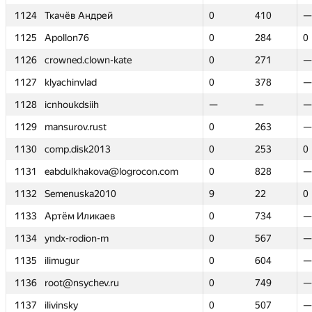
1124
1124
Ткачёв Андрей
Ткачёв Андрей
0
0
410
410
—
—
1125
1125
Apollon76
Apollon76
0
0
284
284
0
0
1126
1126
crowned.clown-kate
crowned.clown-kate
0
0
271
271
—
—
1127
1127
klyachinvlad
klyachinvlad
0
0
378
378
—
—
1128
1128
icnhoukdsiih
icnhoukdsiih
—
—
—
—
—
—
1129
1129
mansurov.rust
mansurov.rust
0
0
263
263
—
—
1130
1130
comp.disk2013
comp.disk2013
0
0
253
253
0
0
1131
1131
eabdulkhakova@logrocon.com
eabdulkhakova@logrocon.com
0
0
828
828
—
—
1132
1132
Semenuska2010
Semenuska2010
9
9
22
22
0
0
1133
1133
Артём Иликаев
Артём Иликаев
0
0
734
734
—
—
1134
1134
yndx-rodion-m
yndx-rodion-m
0
0
567
567
—
—
1135
1135
ilimugur
ilimugur
0
0
604
604
—
—
1136
1136
root@nsychev.ru
root@nsychev.ru
0
0
749
749
—
—
1137
1137
ilivinsky
ilivinsky
0
0
507
507
—
—