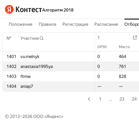
Алгоритм 2018
Положение
Правила
Регистрация
Расписание
Отборо
1
1
№
№
Участник
Участник
GP30
GP30
Место
Место
1401
1401
v.v.melnyk
v.v.melnyk
0
0
464
464
1402
1402
anastasia1995ya
anastasia1995ya
0
0
761
761
1403
1403
ftmw
ftmw
0
0
828
828
1404
1404
aniap7
aniap7
—
—
—
—
1
…
23
24
© 2013–2026 ООО «
Яндекс
»