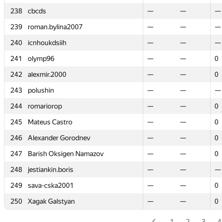
238
238
cbcds
cbcds
—
—
—
—
—
—
239
239
roman.bylina2007
roman.bylina2007
—
—
—
—
—
—
240
240
icnhoukdsiih
icnhoukdsiih
—
—
—
—
—
—
241
241
olymp96
olymp96
—
—
—
—
0
0
242
242
alexmir.2000
alexmir.2000
—
—
—
—
0
0
243
243
polushin
polushin
—
—
—
—
—
—
244
244
romariorop
romariorop
—
—
—
—
0
0
245
245
Mateus Castro
Mateus Castro
—
—
—
—
0
0
246
246
Alexander Gorodnev
Alexander Gorodnev
—
—
—
—
0
0
247
247
Barish Oksigen Namazov
Barish Oksigen Namazov
—
—
—
—
0
0
248
248
jestiankin.boris
jestiankin.boris
—
—
—
—
—
—
249
249
sava-cska2001
sava-cska2001
—
—
—
—
0
0
250
250
Xagak Galstyan
Xagak Galstyan
—
—
—
—
0
0
1
2
3
4