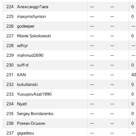
224
224
Александр Гаев
Александр Гаев
—
—
—
—
0
0
225
225
maxymshymon
maxymshymon
—
—
—
—
0
0
226
226
godeeper
godeeper
—
—
—
—
—
—
227
227
Marek Sokołowski
Marek Sokołowski
—
—
—
—
0
0
228
228
wlfryr
wlfryr
—
—
—
—
—
—
229
229
mahmud2690
mahmud2690
—
—
—
—
—
—
230
230
suff-d
suff-d
—
—
—
—
0
0
231
231
KAN
KAN
—
—
—
—
4
4
232
232
kukulianski
kukulianski
—
—
—
—
0
0
233
233
YusupovAzat1990
YusupovAzat1990
—
—
—
—
0
0
234
234
Nyatl
Nyatl
—
—
—
—
0
0
235
235
Sergey Bondarenko
Sergey Bondarenko
—
—
—
—
0
0
236
236
Роман Оськин
Роман Оськин
—
—
—
—
0
0
237
237
gigadesu
gigadesu
—
—
—
—
—
—