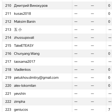
210
210
Дмитрий Винокуров
Дмитрий Винокуров
—
—
—
—
0
0
211
211
kusas2018
kusas2018
—
—
—
—
0
0
212
212
Maksim Banin
Maksim Banin
—
—
—
—
0
0
213
213
五 小
五 小
—
—
—
—
—
—
214
214
zhussupovali
zhussupovali
—
—
—
—
—
—
215
215
TakeETEASY
TakeETEASY
—
—
—
—
—
—
216
216
Chunyang Wang
Chunyang Wang
—
—
—
—
0
0
217
217
taosama2017
taosama2017
—
—
—
—
—
—
218
218
Vladlenkos
Vladlenkos
—
—
—
—
0
0
219
219
petukhov.dmitry@gmail.com
petukhov.dmitry@gmail.com
—
—
—
—
0
0
220
220
alex-lokomilan
alex-lokomilan
—
—
—
—
0
0
221
221
yevshin
yevshin
—
—
—
—
—
—
222
222
zimpha
zimpha
—
—
—
—
—
—
223
223
geniucos
geniucos
—
—
—
—
7
7