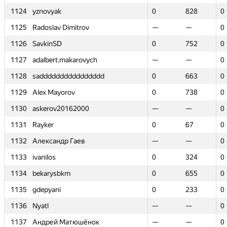
1124
1124
yznovyak
yznovyak
0
0
828
828
0
0
1125
1125
Radoslav Dimitrov
Radoslav Dimitrov
—
—
—
—
0
0
1126
1126
SavkinSD
SavkinSD
0
0
752
752
0
0
1127
1127
adalbert.makarovych
adalbert.makarovych
—
—
—
—
0
0
1128
1128
sadddddddddddddddd
sadddddddddddddddd
0
0
663
663
0
0
1129
1129
Alex Mayorov
Alex Mayorov
0
0
738
738
0
0
1130
1130
askerov20162000
askerov20162000
—
—
—
—
0
0
1131
1131
Rayker
Rayker
0
0
67
67
0
0
1132
1132
Александр Гаев
Александр Гаев
—
—
—
—
0
0
1133
1133
ivanilos
ivanilos
0
0
324
324
0
0
1134
1134
bekarysbkm
bekarysbkm
0
0
655
655
0
0
1135
1135
gdepyani
gdepyani
0
0
233
233
0
0
1136
1136
Nyatl
Nyatl
—
—
—
—
0
0
1137
1137
Андрей Матюшёнок
Андрей Матюшёнок
—
—
—
—
0
0