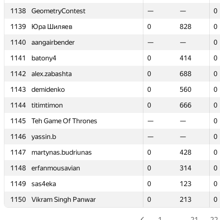
1138
1138
GeometryContest
GeometryContest
—
—
—
—
0
0
1139
1139
Юра Шиляев
Юра Шиляев
0
0
828
828
0
0
1140
1140
aangairbender
aangairbender
—
—
—
—
0
0
1141
1141
batony4
batony4
0
0
414
414
0
0
1142
1142
alex.zabashta
alex.zabashta
0
0
688
688
0
0
1143
1143
demidenko
demidenko
0
0
560
560
0
0
1144
1144
titimtimon
titimtimon
0
0
666
666
0
0
1145
1145
Teh Game Of Thrones
Teh Game Of Thrones
—
—
—
—
0
0
1146
1146
yassin.b
yassin.b
—
—
—
—
0
0
1147
1147
martynas.budriunas
martynas.budriunas
0
0
428
428
0
0
1148
1148
erfanmousavian
erfanmousavian
0
0
314
314
0
0
1149
1149
sas4eka
sas4eka
0
0
123
123
0
0
1150
1150
Vikram Singh Panwar
Vikram Singh Panwar
0
0
213
213
0
0
1
…
21
22