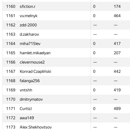
1160
1160
sfiction.r
sfiction.r
0
0
174
174
1161
1161
v.v.melnyk
v.v.melnyk
0
0
464
464
1162
1162
zdd-2000
zdd-2000
—
—
—
—
1163
1163
d.zakharov
d.zakharov
—
—
—
—
1164
1164
miha715lev
miha715lev
0
0
417
417
1165
1165
hamlet.mikaelyan
hamlet.mikaelyan
0
0
207
207
1166
1166
clevermouse2
clevermouse2
—
—
—
—
1167
1167
Konrad Czapliński
Konrad Czapliński
0
0
442
442
1168
1168
falanga256
falanga256
—
—
—
—
1169
1169
vntshh
vntshh
0
0
419
419
1170
1170
dmitrymatov
dmitrymatov
—
—
—
—
1171
1171
CurtizJ
CurtizJ
0
0
489
489
1172
1172
awa149
awa149
—
—
—
—
1173
1173
Alex Shekhovtsov
Alex Shekhovtsov
—
—
—
—