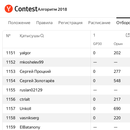
Алгоритм 2018
Положение
Правила
Регистрация
Расписание
Отборо
1
1
№
№
Қатысушы
Қатысушы
GP30
GP30
Орын
Орын
1151
1151
yalgor
yalgor
0
0
202
202
1152
1152
mkoshelev99
mkoshelev99
—
—
—
—
1153
1153
Сергей Процкий
Сергей Процкий
0
0
277
277
1154
1154
Сергей Золотарёв
Сергей Золотарёв
0
0
548
548
1155
1155
ruslan02129
ruslan02129
—
—
—
—
1156
1156
ctrlalt
ctrlalt
0
0
217
217
1157
1157
Unkoll
Unkoll
0
0
690
690
1158
1158
vasnikserg
vasnikserg
0
0
220
220
1159
1159
ElBatanony
ElBatanony
—
—
—
—