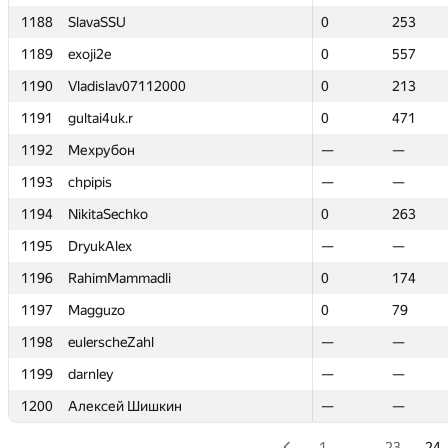
1188
1188
SlavaSSU
SlavaSSU
0
0
253
253
1189
1189
exoji2e
exoji2e
0
0
557
557
1190
1190
Vladislav07112000
Vladislav07112000
0
0
213
213
1191
1191
gultai4uk.r
gultai4uk.r
0
0
471
471
1192
1192
Мехрубон
Мехрубон
—
—
—
—
1193
1193
chpipis
chpipis
—
—
—
—
1194
1194
NikitaSechko
NikitaSechko
0
0
263
263
1195
1195
DryukAlex
DryukAlex
—
—
—
—
1196
1196
RahimMammadli
RahimMammadli
0
0
174
174
1197
1197
Magguzo
Magguzo
0
0
79
79
1198
1198
eulerscheZahl
eulerscheZahl
—
—
—
—
1199
1199
darnley
darnley
—
—
—
—
1200
1200
Алексей Шишкин
Алексей Шишкин
—
—
—
—
1
…
23
24