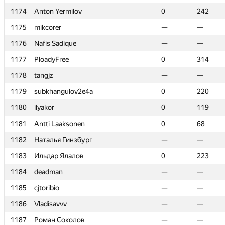
1174
1174
Anton Yermilov
Anton Yermilov
0
0
242
242
1175
1175
mikcorer
mikcorer
—
—
—
—
1176
1176
Nafis Sadique
Nafis Sadique
—
—
—
—
1177
1177
PloadyFree
PloadyFree
0
0
314
314
1178
1178
tangjz
tangjz
—
—
—
—
1179
1179
subkhangulov2e4a
subkhangulov2e4a
0
0
220
220
1180
1180
ilyakor
ilyakor
0
0
119
119
1181
1181
Antti Laaksonen
Antti Laaksonen
0
0
68
68
1182
1182
Наталья Гинзбург
Наталья Гинзбург
—
—
—
—
1183
1183
Ильдар Ялалов
Ильдар Ялалов
0
0
223
223
1184
1184
deadman
deadman
—
—
—
—
1185
1185
cjtoribio
cjtoribio
—
—
—
—
1186
1186
Vladisavvv
Vladisavvv
—
—
—
—
1187
1187
Роман Соколов
Роман Соколов
—
—
—
—