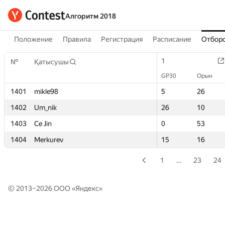
Алгоритм 2018
Положение
Правила
Регистрация
Расписание
Отборо
1
1
№
№
Қатысушы
Қатысушы
GP30
GP30
Орын
Орын
1401
1401
mikle98
mikle98
5
5
26
26
1402
1402
Um_nik
Um_nik
26
26
10
10
1403
1403
Ce Jin
Ce Jin
0
0
53
53
1404
1404
Merkurev
Merkurev
15
15
16
16
1
…
23
24
© 2013–2026 ООО «
Яндекс
»