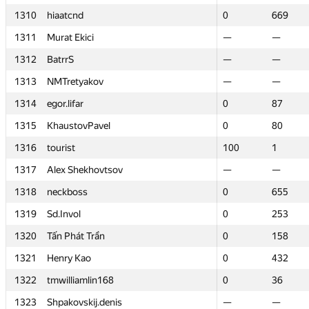
1310
1310
hiaatcnd
hiaatcnd
0
0
669
669
1311
1311
Murat Ekici
Murat Ekici
—
—
—
—
1312
1312
BatrrS
BatrrS
—
—
—
—
1313
1313
NMTretyakov
NMTretyakov
—
—
—
—
1314
1314
egor.lifar
egor.lifar
0
0
87
87
1315
1315
KhaustovPavel
KhaustovPavel
0
0
80
80
1316
1316
tourist
tourist
100
100
1
1
1317
1317
Alex Shekhovtsov
Alex Shekhovtsov
—
—
—
—
1318
1318
neckboss
neckboss
0
0
655
655
1319
1319
Sd.Invol
Sd.Invol
0
0
253
253
1320
1320
Tấn Phát Trần
Tấn Phát Trần
0
0
158
158
1321
1321
Henry Kao
Henry Kao
0
0
432
432
1322
1322
tmwilliamlin168
tmwilliamlin168
0
0
36
36
1323
1323
Shpakovskij.denis
Shpakovskij.denis
—
—
—
—