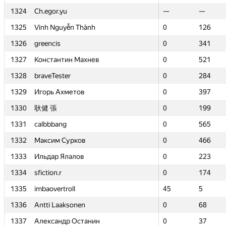
1324
1324
Ch.egor.yu
Ch.egor.yu
—
—
—
—
1325
1325
Vinh Nguyễn Thành
Vinh Nguyễn Thành
0
0
126
126
1326
1326
greencis
greencis
0
0
341
341
1327
1327
Константин Махнев
Константин Махнев
0
0
521
521
1328
1328
braveTester
braveTester
0
0
284
284
1329
1329
Игорь Ахметов
Игорь Ахметов
0
0
397
397
1330
1330
耿健 張
耿健 張
0
0
199
199
1331
1331
calbbbang
calbbbang
0
0
565
565
1332
1332
Максим Сурков
Максим Сурков
0
0
466
466
1333
1333
Ильдар Ялалов
Ильдар Ялалов
0
0
223
223
1334
1334
sfiction.r
sfiction.r
0
0
174
174
1335
1335
imbaovertroll
imbaovertroll
45
45
5
5
1336
1336
Antti Laaksonen
Antti Laaksonen
0
0
68
68
1337
1337
Александр Останин
Александр Останин
0
0
37
37