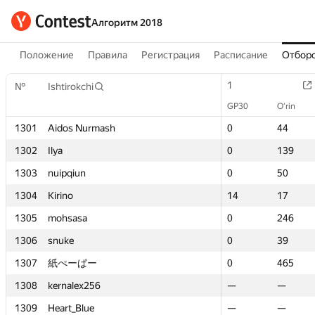
Алгоритм 2018
Положение
Правила
Регистрация
Расписание
Отборо
1
1
№
№
Ishtirokchi
Ishtirokchi
GP30
GP30
O‘rin
O‘rin
1301
1301
Aidos Nurmash
Aidos Nurmash
0
0
44
44
1302
1302
Ilya
Ilya
0
0
139
139
1303
1303
nuipqiun
nuipqiun
0
0
50
50
1304
1304
Kirino
Kirino
14
14
17
17
1305
1305
mohsasa
mohsasa
0
0
246
246
1306
1306
snuke
snuke
0
0
39
39
1307
1307
紙ぺーぱー
紙ぺーぱー
0
0
465
465
1308
1308
kernalex256
kernalex256
—
—
—
—
1309
1309
Heart_Blue
Heart_Blue
—
—
—
—