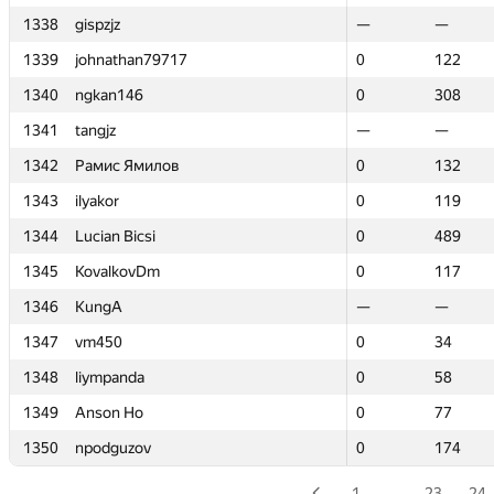
1338
1338
gispzjz
gispzjz
—
—
—
—
1339
1339
johnathan79717
johnathan79717
0
0
122
122
1340
1340
ngkan146
ngkan146
0
0
308
308
1341
1341
tangjz
tangjz
—
—
—
—
1342
1342
Рамис Ямилов
Рамис Ямилов
0
0
132
132
1343
1343
ilyakor
ilyakor
0
0
119
119
1344
1344
Lucian Bicsi
Lucian Bicsi
0
0
489
489
1345
1345
KovalkovDm
KovalkovDm
0
0
117
117
1346
1346
KungA
KungA
—
—
—
—
1347
1347
vm450
vm450
0
0
34
34
1348
1348
liympanda
liympanda
0
0
58
58
1349
1349
Anson Ho
Anson Ho
0
0
77
77
1350
1350
npodguzov
npodguzov
0
0
174
174
1
…
23
24