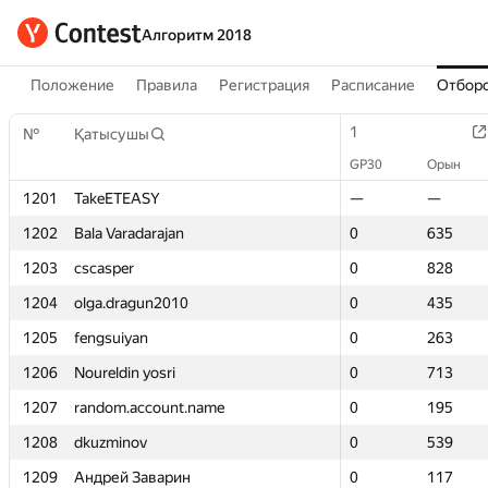
Алгоритм 2018
Положение
Правила
Регистрация
Расписание
Отборо
1
1
№
№
Қатысушы
Қатысушы
GP30
GP30
Орын
Орын
1201
1201
TakeETEASY
TakeETEASY
—
—
—
—
1202
1202
Bala Varadarajan
Bala Varadarajan
0
0
635
635
1203
1203
cscasper
cscasper
0
0
828
828
1204
1204
olga.dragun2010
olga.dragun2010
0
0
435
435
1205
1205
fengsuiyan
fengsuiyan
0
0
263
263
1206
1206
Noureldin yosri
Noureldin yosri
0
0
713
713
1207
1207
random.account.name
random.account.name
0
0
195
195
1208
1208
dkuzminov
dkuzminov
0
0
539
539
1209
1209
Андрей Заварин
Андрей Заварин
0
0
117
117