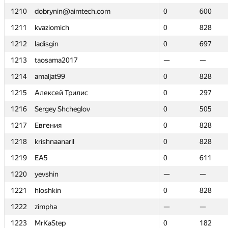
1210
1210
dobrynin@aimtech.com
dobrynin@aimtech.com
0
0
600
600
1211
1211
kvaziomich
kvaziomich
0
0
828
828
1212
1212
ladisgin
ladisgin
0
0
697
697
1213
1213
taosama2017
taosama2017
—
—
—
—
1214
1214
amaljat99
amaljat99
0
0
828
828
1215
1215
Алексей Трилис
Алексей Трилис
0
0
297
297
1216
1216
Sergey Shcheglov
Sergey Shcheglov
0
0
505
505
1217
1217
Евгения
Евгения
0
0
828
828
1218
1218
krishnaanaril
krishnaanaril
0
0
828
828
1219
1219
EA5
EA5
0
0
611
611
1220
1220
yevshin
yevshin
—
—
—
—
1221
1221
hloshkin
hloshkin
0
0
828
828
1222
1222
zimpha
zimpha
—
—
—
—
1223
1223
MrKaStep
MrKaStep
0
0
182
182