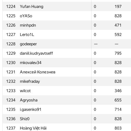
1224
1224
Yufan Huang
Yufan Huang
0
0
197
197
1225
1225
oYASo
oYASo
0
0
828
828
1226
1226
minhpdn
minhpdn
0
0
471
471
1227
1227
Lerto1L
Lerto1L
0
0
592
592
1228
1228
godeeper
godeeper
—
—
—
—
1229
1229
daniil.kudryavtseff
daniil.kudryavtseff
0
0
795
795
1230
1230
mkovalev34
mkovalev34
0
0
828
828
1231
1231
Алексей Колезнев
Алексей Колезнев
0
0
828
828
1232
1232
mikefraday
mikefraday
0
0
828
828
1233
1233
wilcot
wilcot
0
0
346
346
1234
1234
Agryosha
Agryosha
0
0
655
655
1235
1235
i.gasenko91
i.gasenko91
0
0
714
714
1236
1236
Shiz0
Shiz0
0
0
828
828
1237
1237
Hoàng Việt Hải
Hoàng Việt Hải
0
0
803
803