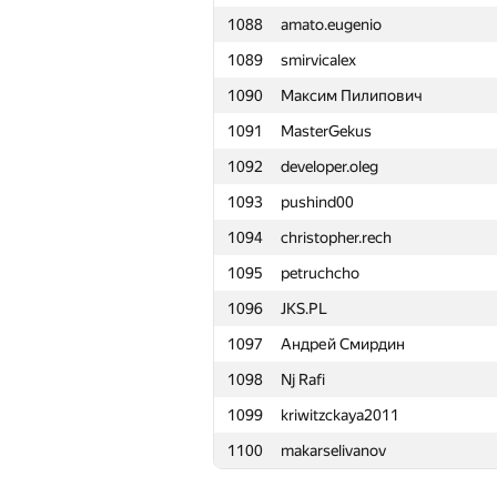
1088
amato.eugenio
1065
alexcaravaeff
1089
smirvicalex
1066
leo-shaka
1090
Максим Пилипович
1067
IvanPavl0v
1091
MasterGekus
1068
lakshitbhutani
1092
developer.oleg
1069
ChesnokovDS
1093
pushind00
1070
nyanspyglu
1094
christopher.rech
1071
habars0108
1095
petruchcho
1072
evil.stivie
1096
JKS.PL
1073
Денис Пивоваров
1097
Андрей Смирдин
1074
DryukAlex
1098
Nj Rafi
1075
valyasamoxina
1099
kriwitzckaya2011
1076
ivbondarew
1100
makarselivanov
1077
Максим Баранчиков
1078
kettrik