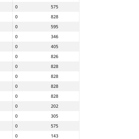
0
575
0
828
0
595
0
346
0
405
0
826
0
828
0
828
0
828
0
828
0
202
0
305
0
575
Total
0
143
ce
NGP30 Sum
Min place