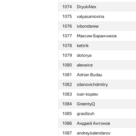
1074
DryukAlex
1051
De.Ro.Vi
1075
valyasamoxina
1052
Mandava Desik
1076
ivbondarew
1053
kasymovmaksim
1077
Максим Баранчиков
1054
sockolowitch.inckera
1078
kettrik
1055
Alexey Usharovski
1079
dotorya
1056
izat.khamiyev
1080
alexwice
1057
Пётр Кулагин
1081
Adrian Budau
1058
stay-alert
1082
zdanovichdmitry
1059
bilan.maxsim
1083
ivan-kopiev
1060
jinn@lampa.io
1084
GreentyQ
1061
Spar00w
1085
grasilizuh
1062
Marcos Paulo Quintao Fernand
1086
Андрей Антонов
1063
chiselko6
1087
andrey.kalendarov
1064
Zholnin Stanislav