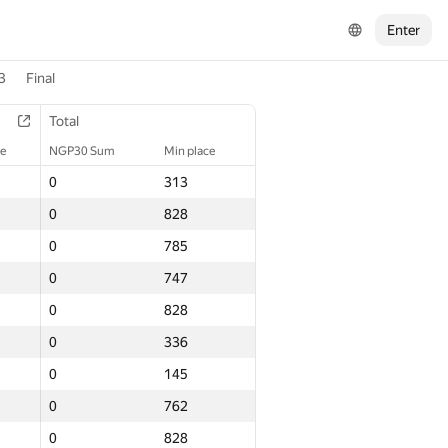
Enter
3
Final
Total
ce
NGP30 Sum
Min place
0
313
0
828
0
785
0
747
0
828
0
336
0
145
0
762
0
828