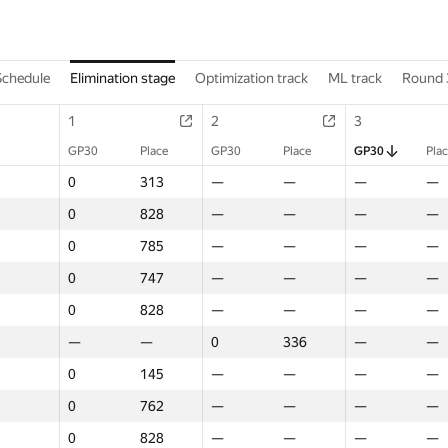
Schedule
Elimination stage
Optimization track
ML track
Round 
1
2
3
GP30
Place
GP30
Place
GP30
Pla
0
313
—
—
—
—
0
828
—
—
—
—
0
785
—
—
—
—
0
747
—
—
—
—
0
828
—
—
—
—
—
—
0
336
—
—
0
145
—
—
—
—
0
762
—
—
—
—
0
828
—
—
—
—