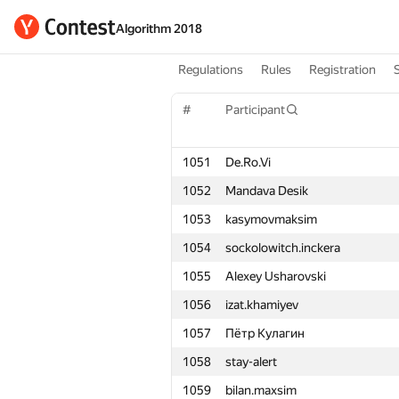
Algorithm 2018
Regulations
Rules
Registration
#
Participant
1051
De.Ro.Vi
1052
Mandava Desik
1053
kasymovmaksim
1054
sockolowitch.inckera
1055
Alexey Usharovski
1056
izat.khamiyev
1057
Пётр Кулагин
1058
stay-alert
1059
bilan.maxsim