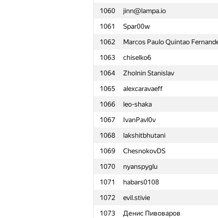
1060
jinn@lampa.io
1061
Spar00w
1062
Marcos Paulo Quintao Fernand
1063
chiselko6
1064
Zholnin Stanislav
1065
alexcaravaeff
1066
leo-shaka
1067
IvanPavl0v
1068
lakshitbhutani
1069
ChesnokovDS
1070
nyanspyglu
1071
habars0108
1072
evil.stivie
#
Participant
1073
Денис Пивоваров