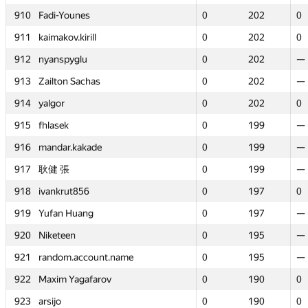
910
910
Fadi-Younes
Fadi-Younes
0
0
202
202
0
0
911
911
kaimakov.kirill
kaimakov.kirill
0
0
202
202
0
0
912
912
nyanspyglu
nyanspyglu
0
0
202
202
—
—
913
913
Zailton Sachas
Zailton Sachas
0
0
202
202
—
—
914
914
yalgor
yalgor
0
0
202
202
0
0
915
915
fhlasek
fhlasek
0
0
199
199
—
—
916
916
mandar.kakade
mandar.kakade
0
0
199
199
—
—
917
917
耿健 張
耿健 張
0
0
199
199
—
—
918
918
ivankrut856
ivankrut856
0
0
197
197
0
0
919
919
Yufan Huang
Yufan Huang
0
0
197
197
—
—
920
920
Niketeen
Niketeen
0
0
195
195
—
—
921
921
random.account.name
random.account.name
0
0
195
195
—
—
922
922
Maxim Yagafarov
Maxim Yagafarov
0
0
190
190
0
0
923
923
arsijo
arsijo
0
0
190
190
0
0