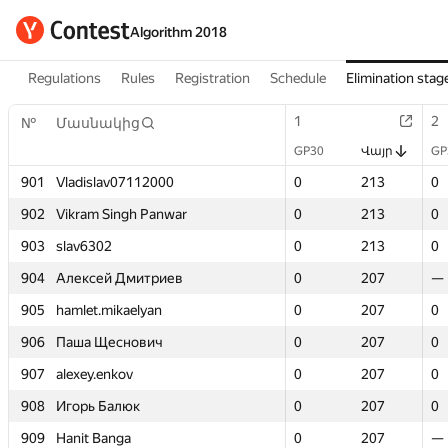
Algorithm 2018
Regulations
Rules
Registration
Schedule
Elimination stag
1
1
2
2
№
№
Մասնակից
Մասնակից
GP30
GP30
Վայր
Վայր
GP
GP
901
901
Vladislav07112000
Vladislav07112000
0
0
213
213
0
0
902
902
Vikram Singh Panwar
Vikram Singh Panwar
0
0
213
213
0
0
903
903
slav6302
slav6302
0
0
213
213
0
0
904
904
Алексей Дмитриев
Алексей Дмитриев
0
0
207
207
—
—
905
905
hamlet.mikaelyan
hamlet.mikaelyan
0
0
207
207
0
0
906
906
Паша Щеснович
Паша Щеснович
0
0
207
207
0
0
907
907
alexey.enkov
alexey.enkov
0
0
207
207
0
0
908
908
Игорь Балюк
Игорь Балюк
0
0
207
207
0
0
909
909
Hanit Banga
Hanit Banga
0
0
207
207
—
—