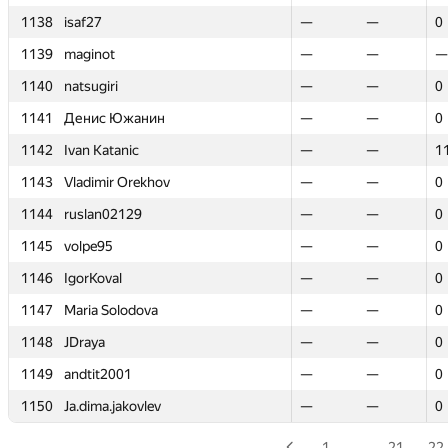
1138
1138
isaf27
isaf27
—
—
—
—
0
0
1139
1139
maginot
maginot
—
—
—
—
—
—
1140
1140
natsugiri
natsugiri
—
—
—
—
0
0
1141
1141
Денис Южанин
Денис Южанин
—
—
—
—
0
0
1142
1142
Ivan Katanic
Ivan Katanic
—
—
—
—
1
1
1143
1143
Vladimir Orekhov
Vladimir Orekhov
—
—
—
—
0
0
1144
1144
ruslan02129
ruslan02129
—
—
—
—
0
0
1145
1145
volpe95
volpe95
—
—
—
—
0
0
1146
1146
IgorKoval
IgorKoval
—
—
—
—
0
0
1147
1147
Maria Solodova
Maria Solodova
—
—
—
—
0
0
1148
1148
JDraya
JDraya
—
—
—
—
0
0
1149
1149
andtit2001
andtit2001
—
—
—
—
0
0
1150
1150
Ja.dima.jakovlev
Ja.dima.jakovlev
—
—
—
—
0
0
1
…
21
22