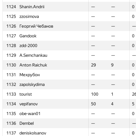
1124
1124
Shanin.Andrii
Shanin.Andrii
—
—
—
—
0
0
1125
1125
zzosimova
zzosimova
—
—
—
—
0
0
1126
1126
Георгий Чебанов
Георгий Чебанов
—
—
—
—
—
—
1127
1127
Gandook
Gandook
—
—
—
—
0
0
1128
1128
zdd-2000
zdd-2000
—
—
—
—
0
0
1129
1129
A.Semchankau
A.Semchankau
—
—
—
—
—
—
1130
1130
Anton Raichuk
Anton Raichuk
29
29
9
9
0
0
1131
1131
Мехрубон
Мехрубон
—
—
—
—
0
0
1132
1132
zapolskydima
zapolskydima
—
—
—
—
0
0
1133
1133
tourist
tourist
100
100
1
1
2
2
1134
1134
vepifanov
vepifanov
50
50
4
4
5
5
1135
1135
obe-wan01
obe-wan01
—
—
—
—
0
0
1136
1136
Dembel
Dembel
—
—
—
—
—
—
1137
1137
deniskolsanov
deniskolsanov
—
—
—
—
0
0