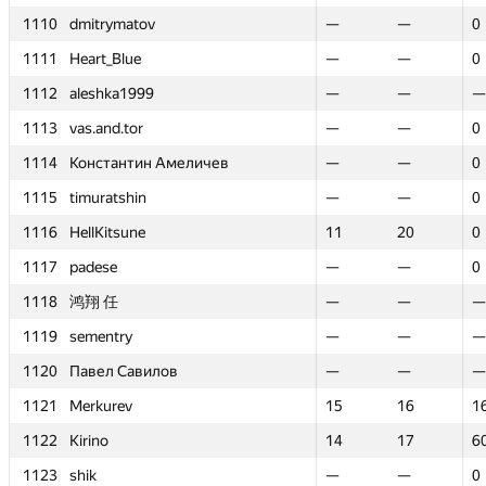
1110
1110
dmitrymatov
dmitrymatov
—
—
—
—
0
0
1111
1111
Heart_Blue
Heart_Blue
—
—
—
—
0
0
1112
1112
aleshka1999
aleshka1999
—
—
—
—
—
—
1113
1113
vas.and.tor
vas.and.tor
—
—
—
—
0
0
1114
1114
Константин Амеличев
Константин Амеличев
—
—
—
—
0
0
1115
1115
timuratshin
timuratshin
—
—
—
—
0
0
1116
1116
HellKitsune
HellKitsune
11
11
20
20
0
0
1117
1117
padese
padese
—
—
—
—
0
0
1118
1118
鸿翔 任
鸿翔 任
—
—
—
—
—
—
1119
1119
sementry
sementry
—
—
—
—
—
—
1120
1120
Павел Савилов
Павел Савилов
—
—
—
—
—
—
1121
1121
Merkurev
Merkurev
15
15
16
16
1
1
1122
1122
Kirino
Kirino
14
14
17
17
6
6
1123
1123
shik
shik
—
—
—
—
0
0