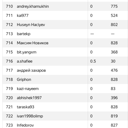
710
710
andrey.khamukhin
andrey.khamukhin
0
0
775
775
711
711
kai977
kai977
0
0
524
524
712
712
Huseyn Haciyev
Huseyn Haciyev
0
0
802
802
713
713
bartekp
bartekp
—
—
—
—
714
714
Максим Новиков
Максим Новиков
0
0
828
828
715
715
bit.yangxm
bit.yangxm
0
0
368
368
716
716
a.shafiee
a.shafiee
0.5
0.5
30
30
717
717
андрей захаров
андрей захаров
0
0
476
476
718
718
Griphon
Griphon
0
0
828
828
719
719
kazi-nayeem
kazi-nayeem
0
0
83
83
720
720
abhishek1997
abhishek1997
0
0
396
396
721
721
taraska93
taraska93
0
0
828
828
722
722
ivan1998olimp
ivan1998olimp
0
0
819
819
723
723
lnfedorov
lnfedorov
0
0
827
827