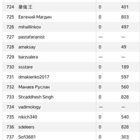
724
724
馨儀 王
馨儀 王
0
0
401
401
725
725
Евгений Магдин
Евгений Магдин
0
0
803
803
726
726
mihaillinkov
mihaillinkov
0
0
497
497
727
727
pastafarianist
pastafarianist
—
—
—
—
728
728
amaksay
amaksay
0
0
49
49
729
729
barzvalera
barzvalera
—
—
—
—
730
730
ssstare
ssstare
0
0
189
189
731
731
dmakienko2017
dmakienko2017
0
0
597
597
732
732
Манаев Руслан
Манаев Руслан
0
0
560
560
733
733
Shraddhesh Singh
Shraddhesh Singh
0
0
828
828
734
734
vadimology
vadimology
—
—
—
—
735
735
nikich340
nikich340
0
0
540
540
736
736
sdeleers
sdeleers
0
0
828
828
737
737
Sofi3681
Sofi3681
0
0
303
303