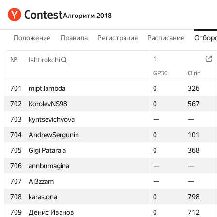
Алгоритм 2018
Положение
Правила
Регистрация
Расписание
Отборо
1
1
№
№
Ishtirokchi
Ishtirokchi
GP30
GP30
O‘rin
O‘rin
701
701
mipt.lambda
mipt.lambda
0
0
326
326
702
702
KorolevNS98
KorolevNS98
0
0
567
567
703
703
kyntsevichvova
kyntsevichvova
—
—
—
—
704
704
AndrewSergunin
AndrewSergunin
0
0
101
101
705
705
Gigi Pataraia
Gigi Pataraia
0
0
368
368
706
706
annbumagina
annbumagina
—
—
—
—
707
707
Al3zzam
Al3zzam
—
—
—
—
708
708
karas.ona
karas.ona
0
0
798
798
709
709
Денис Иванов
Денис Иванов
0
0
712
712