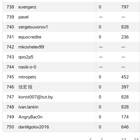
738
738
e.verganz
e.verganz
0
0
797
797
739
739
pavel
pavel
—
—
—
—
740
740
sergeisuvorov1
sergeisuvorov1
0
0
828
828
741
741
equocredite
equocredite
0
0
236
236
742
742
mkoshelev99
mkoshelev99
—
—
—
—
743
743
qoo2p5
qoo2p5
—
—
—
—
744
744
nasik-o-0
nasik-o-0
—
—
—
—
745
745
mtropets
mtropets
0
0
452
452
746
746
佳宏 段
佳宏 段
0
0
397
397
747
747
konst007@tut.by
konst007@tut.by
0
0
828
828
748
748
ivan.lankin
ivan.lankin
0
0
828
828
749
749
AngryBac0n
AngryBac0n
0
0
174
174
750
750
daniilgolov2016
daniilgolov2016
0
0
646
646
1
…
13
14