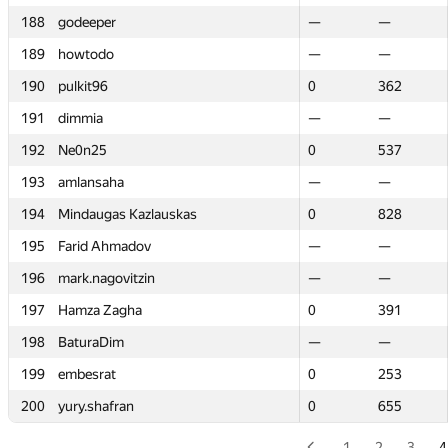
188
188
godeeper
godeeper
—
—
—
—
189
189
howtodo
howtodo
—
—
—
—
190
190
pulkit96
pulkit96
0
0
362
362
191
191
dimmia
dimmia
—
—
—
—
192
192
Ne0n25
Ne0n25
0
0
537
537
193
193
amlansaha
amlansaha
—
—
—
—
194
194
Mindaugas Kazlauskas
Mindaugas Kazlauskas
0
0
828
828
195
195
Farid Ahmadov
Farid Ahmadov
—
—
—
—
196
196
mark.nagovitzin
mark.nagovitzin
—
—
—
—
197
197
Hamza Zagha
Hamza Zagha
0
0
391
391
198
198
BaturaDim
BaturaDim
—
—
—
—
199
199
embesrat
embesrat
0
0
253
253
200
200
yury.shafran
yury.shafran
0
0
655
655
1
2
3
4