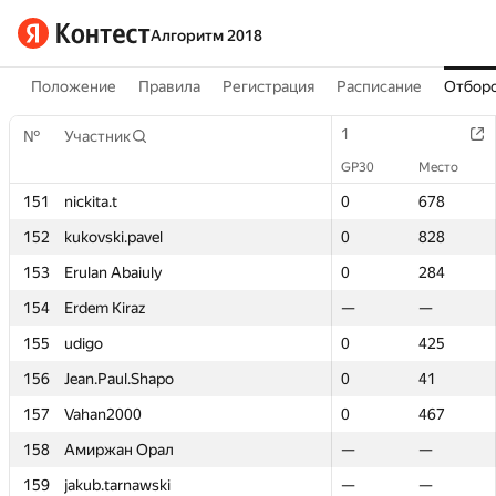
Алгоритм 2018
Положение
Правила
Регистрация
Расписание
Отборо
1
1
№
№
Участник
Участник
GP30
GP30
Место
Место
151
151
nickita.t
nickita.t
0
0
678
678
152
152
kukovski.pavel
kukovski.pavel
0
0
828
828
153
153
Erulan Abaiuly
Erulan Abaiuly
0
0
284
284
154
154
Erdem Kiraz
Erdem Kiraz
—
—
—
—
155
155
udigo
udigo
0
0
425
425
156
156
Jean.Paul.Shapo
Jean.Paul.Shapo
0
0
41
41
157
157
Vahan2000
Vahan2000
0
0
467
467
158
158
Амиржан Орал
Амиржан Орал
—
—
—
—
159
159
jakub.tarnawski
jakub.tarnawski
—
—
—
—