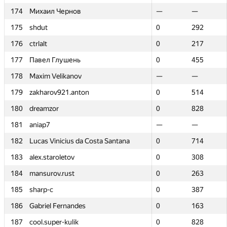
174
174
Михаил Чернов
Михаил Чернов
—
—
—
—
175
175
shdut
shdut
0
0
292
292
176
176
ctrlalt
ctrlalt
0
0
217
217
177
177
Павел Глушень
Павел Глушень
0
0
455
455
178
178
Maxim Velikanov
Maxim Velikanov
—
—
—
—
179
179
zakharov921.anton
zakharov921.anton
0
0
514
514
180
180
dreamzor
dreamzor
0
0
828
828
181
181
aniap7
aniap7
—
—
—
—
182
182
Lucas Vinicius da Costa Santana
Lucas Vinicius da Costa Santana
0
0
714
714
183
183
alex.staroletov
alex.staroletov
0
0
308
308
184
184
mansurov.rust
mansurov.rust
0
0
263
263
185
185
sharp-c
sharp-c
0
0
387
387
186
186
Gabriel Fernandes
Gabriel Fernandes
0
0
163
163
187
187
cool.super-kulik
cool.super-kulik
0
0
828
828