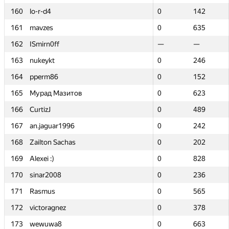
160
160
lo-r-d4
lo-r-d4
0
0
142
142
161
161
mavzes
mavzes
0
0
635
635
162
162
ISmirn0ff
ISmirn0ff
—
—
—
—
163
163
nukeykt
nukeykt
0
0
246
246
164
164
pperm86
pperm86
0
0
152
152
165
165
Мурад Мазитов
Мурад Мазитов
0
0
623
623
166
166
CurtizJ
CurtizJ
0
0
489
489
167
167
an.jaguar1996
an.jaguar1996
0
0
242
242
168
168
Zailton Sachas
Zailton Sachas
0
0
202
202
169
169
Alexei :)
Alexei :)
0
0
828
828
170
170
sinar2008
sinar2008
0
0
236
236
171
171
Rasmus
Rasmus
0
0
565
565
172
172
victoragnez
victoragnez
0
0
378
378
173
173
wewuwa8
wewuwa8
0
0
663
663