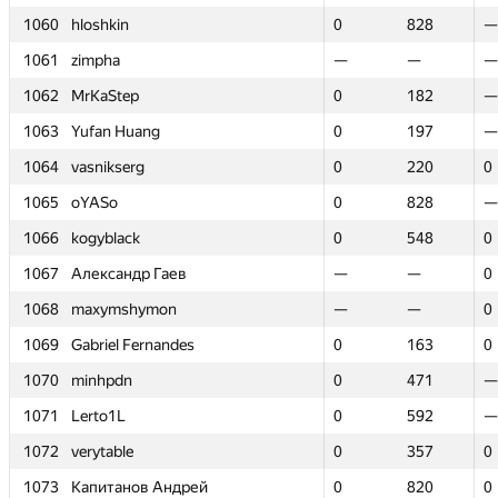
1060
1060
hloshkin
hloshkin
0
0
828
828
—
—
1061
1061
zimpha
zimpha
—
—
—
—
—
—
1062
1062
MrKaStep
MrKaStep
0
0
182
182
—
—
1063
1063
Yufan Huang
Yufan Huang
0
0
197
197
—
—
1064
1064
vasnikserg
vasnikserg
0
0
220
220
0
0
1065
1065
oYASo
oYASo
0
0
828
828
—
—
1066
1066
kogyblack
kogyblack
0
0
548
548
0
0
1067
1067
Александр Гаев
Александр Гаев
—
—
—
—
0
0
1068
1068
maxymshymon
maxymshymon
—
—
—
—
0
0
1069
1069
Gabriel Fernandes
Gabriel Fernandes
0
0
163
163
0
0
1070
1070
minhpdn
minhpdn
0
0
471
471
—
—
1071
1071
Lerto1L
Lerto1L
0
0
592
592
—
—
1072
1072
verytable
verytable
0
0
357
357
0
0
1073
1073
Капитанов Андрей
Капитанов Андрей
0
0
820
820
0
0