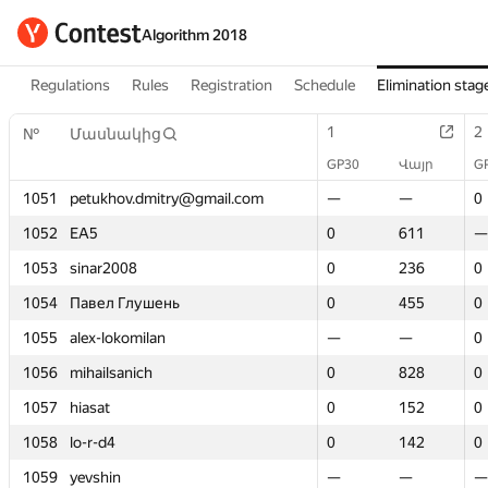
Algorithm 2018
Regulations
Rules
Registration
Schedule
Elimination stag
1
1
2
2
№
№
Մասնակից
Մասնակից
GP30
GP30
Վայր
Վայր
G
G
1051
1051
petukhov.dmitry@gmail.com
petukhov.dmitry@gmail.com
—
—
—
—
0
0
1052
1052
EA5
EA5
0
0
611
611
—
—
1053
1053
sinar2008
sinar2008
0
0
236
236
0
0
1054
1054
Павел Глушень
Павел Глушень
0
0
455
455
0
0
1055
1055
alex-lokomilan
alex-lokomilan
—
—
—
—
0
0
1056
1056
mihailsanich
mihailsanich
0
0
828
828
0
0
1057
1057
hiasat
hiasat
0
0
152
152
0
0
1058
1058
lo-r-d4
lo-r-d4
0
0
142
142
0
0
1059
1059
yevshin
yevshin
—
—
—
—
—
—