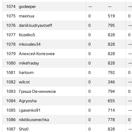
1074
1074
godeeper
godeeper
—
—
—
—
—
—
1075
1075
maxinua
maxinua
0
0
519
519
0
0
1076
1076
daniil.kudryavtseff
daniil.kudryavtseff
0
0
795
795
—
—
1077
1077
KozelkoS
KozelkoS
0
0
828
828
0
0
1078
1078
mkovalev34
mkovalev34
0
0
828
828
—
—
1079
1079
Алексей Колезнев
Алексей Колезнев
0
0
828
828
—
—
1080
1080
mikefraday
mikefraday
0
0
828
828
—
—
1081
1081
harlovm
harlovm
0
0
792
792
0
0
1082
1082
wilcot
wilcot
0
0
346
346
—
—
1083
1083
Гриша Овчинников
Гриша Овчинников
0
0
794
794
0
0
1084
1084
Agryosha
Agryosha
0
0
655
655
—
—
1085
1085
i.gasenko91
i.gasenko91
0
0
714
714
—
—
1086
1086
nikitikusenechka
nikitikusenechka
0
0
778
778
0
0
1087
1087
Shiz0
Shiz0
0
0
828
828
—
—