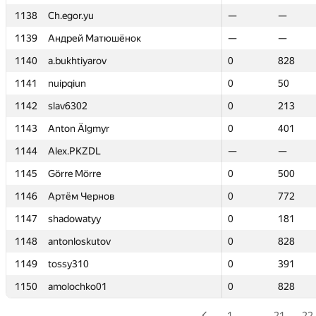
1138
1138
Ch.egor.yu
Ch.egor.yu
—
—
—
—
1139
1139
Андрей Матюшёнок
Андрей Матюшёнок
—
—
—
—
1140
1140
a.bukhtiyarov
a.bukhtiyarov
0
0
828
828
1141
1141
nuipqiun
nuipqiun
0
0
50
50
1142
1142
slav6302
slav6302
0
0
213
213
1143
1143
Anton Älgmyr
Anton Älgmyr
0
0
401
401
1144
1144
Alex.PKZDL
Alex.PKZDL
—
—
—
—
1145
1145
Görre Mörre
Görre Mörre
0
0
500
500
1146
1146
Артём Чернов
Артём Чернов
0
0
772
772
1147
1147
shadowatyy
shadowatyy
0
0
181
181
1148
1148
antonloskutov
antonloskutov
0
0
828
828
1149
1149
tossy310
tossy310
0
0
391
391
1150
1150
amolochko01
amolochko01
0
0
828
828
1
…
21
22