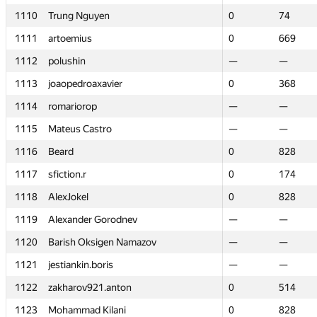
1110
1110
Trung Nguyen
Trung Nguyen
0
0
74
74
1111
1111
artoemius
artoemius
0
0
669
669
1112
1112
polushin
polushin
—
—
—
—
1113
1113
joaopedroaxavier
joaopedroaxavier
0
0
368
368
1114
1114
romariorop
romariorop
—
—
—
—
1115
1115
Mateus Castro
Mateus Castro
—
—
—
—
1116
1116
Beard
Beard
0
0
828
828
1117
1117
sfiction.r
sfiction.r
0
0
174
174
1118
1118
AlexJokel
AlexJokel
0
0
828
828
1119
1119
Alexander Gorodnev
Alexander Gorodnev
—
—
—
—
1120
1120
Barish Oksigen Namazov
Barish Oksigen Namazov
—
—
—
—
1121
1121
jestiankin.boris
jestiankin.boris
—
—
—
—
1122
1122
zakharov921.anton
zakharov921.anton
0
0
514
514
1123
1123
Mohammad Kilani
Mohammad Kilani
0
0
828
828