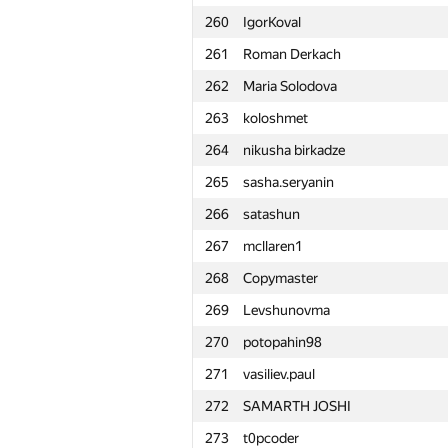
260
IgorKoval
261
Roman Derkach
262
Maria Solodova
263
koloshmet
264
nikusha birkadze
265
sasha.seryanin
266
satashun
267
mcllaren1
268
Copymaster
269
Levshunovma
270
potopahin98
271
vasiliev.paul
272
SAMARTH JOSHI
№
Ishtirokchi
273
t0pcoder