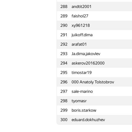
288
andtit2001
265
sasha.seryanin
289
faishol27
266
satashun
290
xy961218
267
mcllaren1
291
juikoff.dima
268
Copymaster
292
arafat01
269
Levshunovma
293
Ja.dima.jakovlev
270
potopahin98
294
askerov20162000
271
vasiliev.paul
295
timostar19
272
SAMARTH JOSHI
296
000 Anatoly Tolstobrov
273
t0pcoder
297
sale-marino
274
Piotr Mikulski
298
tyomasr
275
ankrypt
299
boris.starkow
276
JDraya
300
eduard.dokhuzhev
277
政祺 王
278
jasbir98