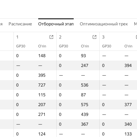
ия
Расписание
Отборочный этап
Оптимизационный трек
M
1
2
3
GP30
O‘rin
GP30
O‘rin
GP30
O‘rin
0
148
0
93
—
—
—
—
0
247
0
394
0
395
—
—
—
—
0
727
0
536
—
—
0
115
0
87
—
—
0
207
0
575
0
377
0
271
0
439
—
—
—
—
0
367
0
340
0
124
—
—
0
133