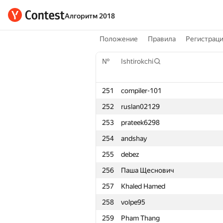
Алгоритм 2018
Положение
Правила
Регистрац
№
Ishtirokchi
251
compiler-101
252
ruslan02129
253
prateek6298
254
andshay
255
debez
256
Паша Щеснович
257
Khaled Hamed
258
volpe95
259
Pham Thang