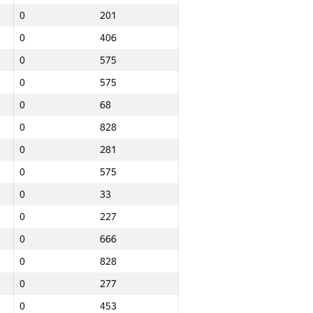
0
201
0
406
0
575
0
575
0
68
0
828
0
281
0
575
0
33
0
227
0
666
0
828
0
277
Jami
0
453
NGP30 Sum
Minimal o‘rin