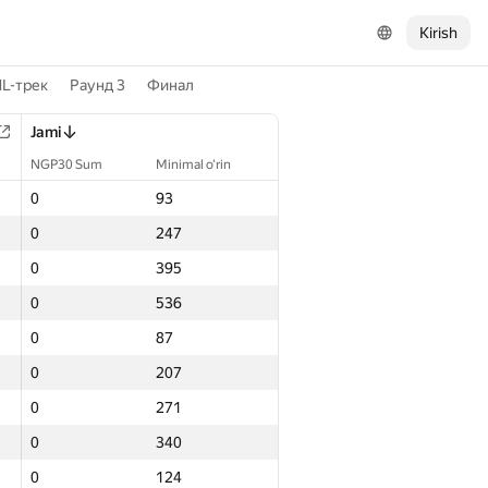
Kirish
L-трек
Раунд 3
Финал
Jami
NGP30 Sum
Minimal o‘rin
0
93
0
247
0
395
0
536
0
87
0
207
0
271
0
340
0
124