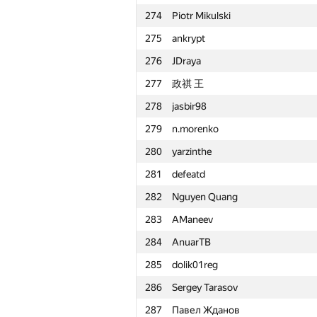
274
Piotr Mikulski
251
compiler-101
275
ankrypt
252
ruslan02129
276
JDraya
253
prateek6298
277
政祺 王
254
andshay
278
jasbir98
255
debez
279
n.morenko
256
Паша Щеснович
280
yarzinthe
257
Khaled Hamed
281
defeatd
258
volpe95
282
Nguyen Quang
259
Pham Thang
283
AManeev
260
IgorKoval
284
AnuarTB
261
Roman Derkach
285
dolik01reg
262
Maria Solodova
286
Sergey Tarasov
263
koloshmet
287
Павел Жданов
264
nikusha birkadze