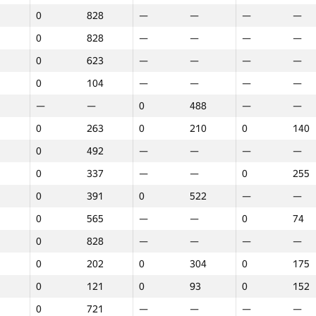
0
828
—
—
—
—
0
828
—
—
—
—
0
623
—
—
—
—
0
104
—
—
—
—
—
—
0
488
—
—
0
263
0
210
0
140
0
492
—
—
—
—
0
337
—
—
0
255
0
391
0
522
—
—
0
565
—
—
0
74
0
828
—
—
—
—
0
202
0
304
0
175
0
121
0
93
0
152
1
2
3
0
721
—
—
—
—
GP30
Орын
GP30
Орын
GP30
Орын