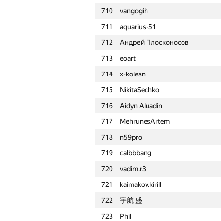
710
vangogih
711
aquarius-51
712
Андрей Плосконосов
713
eoart
714
x-kolesn
715
NikitaSechko
716
Aidyn Aluadin
717
MehrunesArtem
718
n59pro
719
calbbbang
720
vadim.r3
721
kaimakov.kirill
722
宇航 盛
№
Қатысушы
723
Phil