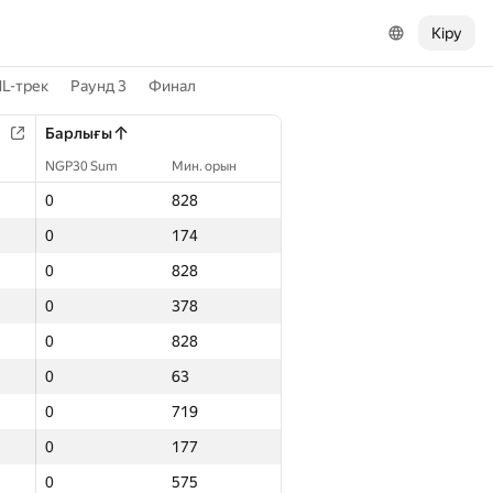
Кіру
L-трек
Раунд 3
Финал
Барлығы
NGP30 Sum
Мин. орын
0
828
0
174
0
828
0
378
0
828
0
63
0
719
0
177
0
575