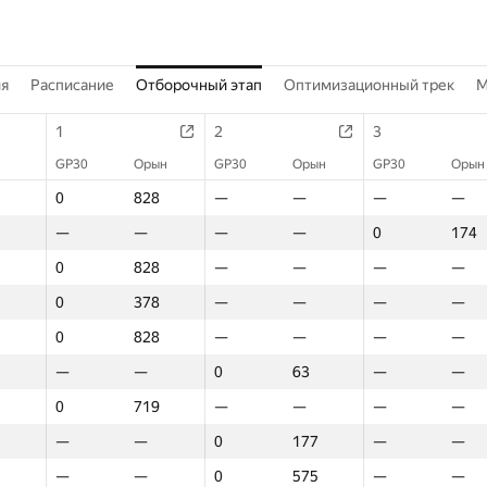
ия
Расписание
Отборочный этап
Оптимизационный трек
M
1
2
3
GP30
Орын
GP30
Орын
GP30
Орын
0
828
—
—
—
—
—
—
—
—
0
174
0
828
—
—
—
—
0
378
—
—
—
—
0
828
—
—
—
—
—
—
0
63
—
—
0
719
—
—
—
—
—
—
0
177
—
—
—
—
0
575
—
—