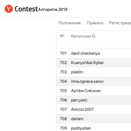
Алгоритм 2018
Положение
Правила
Регистрац
№
Қатысушы
701
danil.sheshenya
702
Kuanyshbai.Aybar
703
plab0n
704
irina.ogneva.sarov
705
Артём Слёзкин
706
percywtc
707
AVictor2007
708
darlam
709
podzyuban