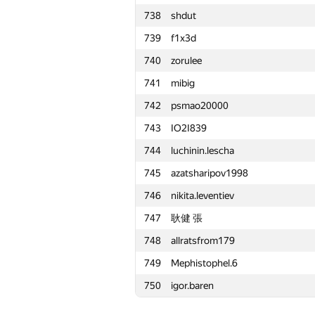
738
shdut
715
NikitaSechko
739
f1x3d
716
Aidyn Aluadin
740
zorulee
717
MehrunesArtem
741
mibig
718
n59pro
742
psmao20000
719
calbbbang
743
IO2I839
720
vadim.r3
744
luchinin.lescha
721
kaimakov.kirill
745
azatsharipov1998
722
宇航 盛
746
nikita.leventiev
723
Phil
747
耿健 張
724
konst-dav
748
allratsfrom179
725
Салохиддин Рахмонкулов
749
Mephistophel.6
726
Bee481607
750
igor.baren
727
vl.ivakin
728
klepikov.nick