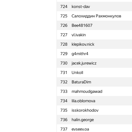
724
konst-dav
701
danil.sheshenya
725
Салохиддин Рахмонкулов
702
Kuanyshbai.Aybar
726
Bee481607
703
plab0n
727
vl.ivakin
704
irina.ogneva.sarov
728
klepikov.nick
705
Артём Слёзкин
729
g4mithr4
706
percywtc
730
jacek.jurewicz
707
AVictor2007
731
Unkoll
708
darlam
732
BaturaDim
709
podzyuban
733
mahmoudgawad
710
vangogih
734
lila.oblomova
711
aquarius-51
735
isskorokhodov
712
Андрей Плосконосов
736
halin.george
713
eoart
737
evseev.oa
714
x-kolesn