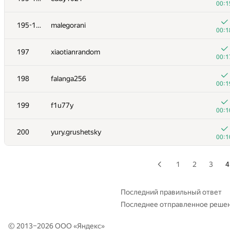
00:1
+2
179
Chunyang Wang
195-196
malegorani
00:4
00:1
+
180-181
palayutm
197
xiaotianrandom
00:3
00:1
+
180-181
Michal Korbela
198
falanga256
00:3
00:1
+
182-183
pikmike98
199
f1u77y
00:0
00:1
+1
182-183
piotrsmu
200
yury.grushetsky
00:4
00:1
+
184
kutdanila
00:0
1
2
3
4
+
185
Nyatl
00:3
Последний правильный ответ
Последнее отправленное реше
+
186
stczhc
00:5
© 2013–2026 ООО «
Яндекс
»