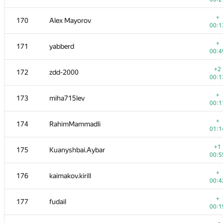
+
153-154
宇航 盛
+
170
Alex Mayorov
00:2
00:1
+
153-154
jacek.jurewicz
+
171
yabberd
00:5
00:4
+
155
a2ei
+2
172
zdd-2000
00:4
00:1
+
156
yznovyak
+
173
miha715lev
00:0
00:1
+2
157
Dean Zhu
+
174
RahimMammadli
00:4
01:1
+
158
petroff.97
+1
175
Kuanyshbai.Aybar
00:2
00:5
+
159
Vikram Singh Panwar
+
176
kaimakov.kirill
00:4
00:4
+
160
_dale@tut.by
+
177
fudail
00:1
00:1
+