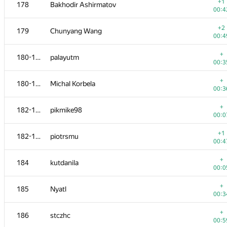
161-163
hiasat
+1
178
Bakhodir Ashirmatov
00:2
00:4
+
161-163
Nike_VML
+2
179
Chunyang Wang
00:3
00:4
+
161-163
Fata1ist
+
180-181
palayutm
00:1
00:3
+1
164
deadman
+
180-181
Michal Korbela
00:4
00:3
165
HIR180
+
182-183
pikmike98
00:1
00:0
+
166
gdepyani
+1
182-183
piotrsmu
01:2
00:4
+
167
PavelSavchenkov
+
184
kutdanila
00:2
00:0
+
168-169
Кирилл Федоров
+
185
Nyatl
00:5
00:3
+
168-169
ShCoDeRoK
+
186
stczhc
00:2
00:5