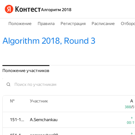
Алгоритм 2018
Положение
Правила
Регистрация
Расписание
Отборо
Algorithm 2018, Round 3
Положение участников
№
Участник
A
388
/
5
+
151-152
A.Semchankau
00:1
+