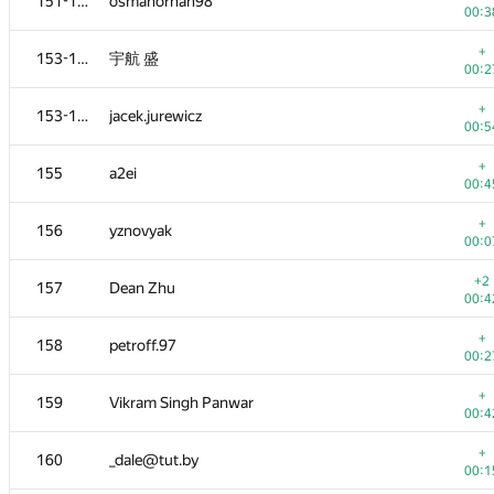
151-152
osmanorhan98
00:3
+
153-154
宇航 盛
00:2
+
153-154
jacek.jurewicz
00:5
+
155
a2ei
00:4
+
156
yznovyak
00:0
+2
157
Dean Zhu
00:4
+
158
petroff.97
00:2
+
159
Vikram Singh Panwar
00:4
+
160
_dale@tut.by
00:1