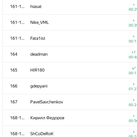
+
161-163
hiasat
00:2
+
161-163
Nike_VML
00:3
+
161-163
Fata1ist
00:1
+1
164
deadman
00:4
165
HIR180
00:1
+
166
gdepyani
01:2
№
Участник
A
+
167
PavelSavchenkov
388
/
5
00:2
+
151-152
A.Semchankau
+
168-169
Кирилл Федоров
00:1
00:5
+
151-152
osmanorhan98
+
168-169
ShCoDeRoK
00:3
00:2