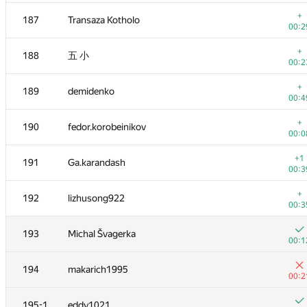
+
170
Alex Mayorov
+
187
Transaza Kotholo
00:1
00:2
+
171
yabberd
+
188
五 小
00:4
00:2
+2
172
zdd-2000
+
189
demidenko
00:1
00:4
+
173
miha715lev
+
190
fedor.korobeinikov
00:1
00:0
+
174
RahimMammadli
+1
191
Ga.karandash
01:1
00:3
+1
175
Kuanyshbai.Aybar
+
192
lizhusong922
00:5
00:3
+
176
kaimakov.kirill
193
Michal Švagerka
00:4
00:1
+
177
fudail
194
makarich1995
00:1
00:2
+1
178
Bakhodir Ashirmatov
195-196
eddy1021
00:4