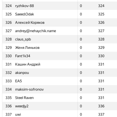
324
324
ryzhikov-88
ryzhikov-88
0
0
324
324
325
325
Saeed.Odak
Saeed.Odak
0
0
325
325
326
326
Алексей Коряков
Алексей Коряков
0
0
326
326
327
327
andrey@nehaychik.name
andrey@nehaychik.name
0
0
327
327
328
328
claus_spb
claus_spb
0
0
328
328
329
329
Женя Линьков
Женя Линьков
0
0
329
329
330
330
Fant1k34
Fant1k34
0
0
330
330
331
331
Кашин Андрей
Кашин Андрей
0
0
331
331
332
332
akanpou
akanpou
0
0
331
331
333
333
EA5
EA5
0
0
331
331
334
334
maksim-sofronov
maksim-sofronov
0
0
331
331
335
335
Steel Raven
Steel Raven
0
0
331
331
336
336
weedjy2
weedjy2
0
0
336
336
337
337
uwi
uwi
0
0
337
337