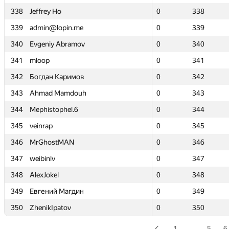
338
338
Jeffrey Ho
Jeffrey Ho
0
0
338
338
339
339
admin@lopin.me
admin@lopin.me
0
0
339
339
340
340
Evgeniy Abramov
Evgeniy Abramov
0
0
340
340
341
341
mloop
mloop
0
0
341
341
342
342
Богдан Каримов
Богдан Каримов
0
0
342
342
343
343
Ahmad Mamdouh
Ahmad Mamdouh
0
0
343
343
344
344
Mephistophel.6
Mephistophel.6
0
0
344
344
345
345
veinrap
veinrap
0
0
345
345
346
346
MrGhostMAN
MrGhostMAN
0
0
346
346
347
347
weibinlv
weibinlv
0
0
347
347
348
348
AlexJokel
AlexJokel
0
0
348
348
349
349
Евгений Магдин
Евгений Магдин
0
0
349
349
350
350
ZhenikIpatov
ZhenikIpatov
0
0
350
350
1
…
5
6