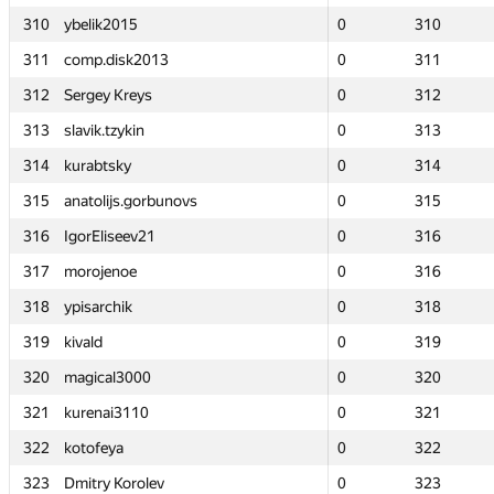
310
310
ybelik2015
ybelik2015
0
0
310
310
311
311
comp.disk2013
comp.disk2013
0
0
311
311
312
312
Sergey Kreys
Sergey Kreys
0
0
312
312
313
313
slavik.tzykin
slavik.tzykin
0
0
313
313
314
314
kurabtsky
kurabtsky
0
0
314
314
315
315
anatolijs.gorbunovs
anatolijs.gorbunovs
0
0
315
315
316
316
IgorEliseev21
IgorEliseev21
0
0
316
316
317
317
morojenoe
morojenoe
0
0
316
316
318
318
ypisarchik
ypisarchik
0
0
318
318
319
319
kivald
kivald
0
0
319
319
320
320
magical3000
magical3000
0
0
320
320
321
321
kurenai3110
kurenai3110
0
0
321
321
322
322
kotofeya
kotofeya
0
0
322
322
323
323
Dmitry Korolev
Dmitry Korolev
0
0
323
323