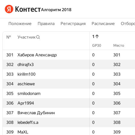
Алгоритм 2018
Положение
Правила
Регистрация
Расписание
Отборо
1
1
№
№
Участник
Участник
GP30
GP30
Место
Место
301
301
Хабиров Александр
Хабиров Александр
0
0
301
301
302
302
dhirajfx3
dhirajfx3
0
0
302
302
303
303
kirillm100
kirillm100
0
0
303
303
304
304
aschiewe
aschiewe
0
0
304
304
305
305
smilodonam
smilodonam
0
0
305
305
306
306
Apr1994
Apr1994
0
0
306
306
307
307
Вячеслав Дубинин
Вячеслав Дубинин
0
0
307
307
308
308
lebedeff.s.a
lebedeff.s.a
0
0
308
308
309
309
MaXL
MaXL
0
0
309
309