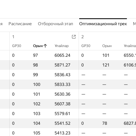
ия
Расписание
Отборочный этап
Оптимизационный трек
M
1
2
GP30
Орын
Ұпайлар
GP30
Орын
Ұпайла
0
97
6065.24
0
101
6550.
0
98
5871.27
0
121
6106.
0
99
5836.43
—
—
—
0
100
5833.33
—
—
—
0
101
5630.36
—
—
—
0
102
5607.38
—
—
—
0
103
5579.61
—
—
—
0
104
5541.52
0
78
6827.
0
105
5413.23
—
—
—