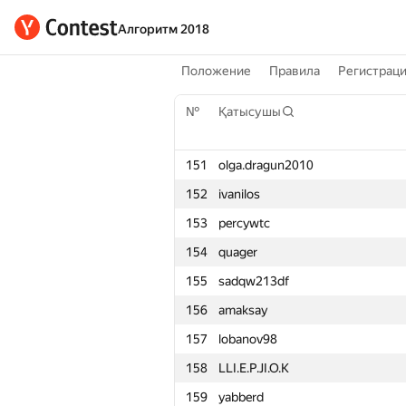
Алгоритм 2018
Положение
Правила
Регистрац
№
Қатысушы
151
olga.dragun2010
152
ivanilos
153
percywtc
154
quager
155
sadqw213df
156
amaksay
157
lobanov98
158
LLI.E.P.JI.O.K
159
yabberd