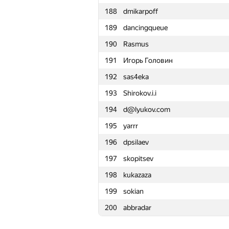
188
dmikarpoff
165
gab62
189
dancingqueue
166
Anton Lupanov
190
Rasmus
167
manish kumar
191
Игорь Головин
168
stenly75
192
sas4eka
169
mankaze
193
Shirokov.i.i
170
a.karpov1996
194
d@lyukov.com
171
tourist
195
yarrr
172
xiaotianrandom
196
dpsilaev
173
artur aganov
197
skopitsev
174
alexey-mil0
198
kukazaza
175
zyl
199
sokian
176
レナドーン ◆NEETSDKASU
200
abbradar
177
eduardpi
178
alegorov22