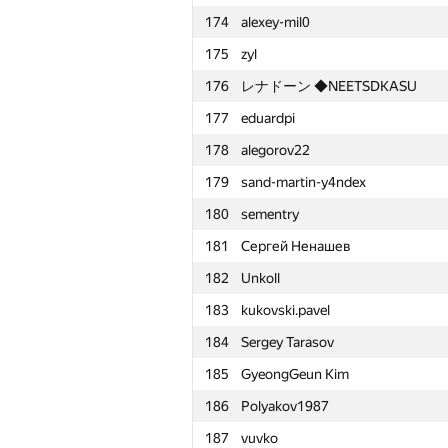
174
alexey-mil0
151
olga.dragun2010
175
zyl
152
ivanilos
176
レナドーン ◆NEETSDKASU
153
percywtc
177
eduardpi
154
quager
178
alegorov22
155
sadqw213df
179
sand-martin-y4ndex
156
amaksay
180
sementry
157
lobanov98
181
Сергей Ненашев
158
LLI.E.P.JI.O.K
182
Unkoll
159
yabberd
183
kukovski.pavel
160
Арсений Колосов
184
Sergey Tarasov
161
v.v.melnyk
185
GyeongGeun Kim
162
taikiyamada
186
Polyakov1987
163
r0bur
187
vuvko
164
Mikhail Krivonosov