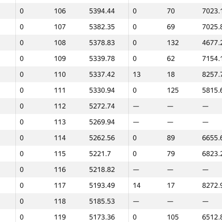
0
106
5394.44
0
70
7023.
0
107
5382.35
0
69
7025.
0
108
5378.83
0
132
4677.
0
109
5339.78
0
62
7154.
0
110
5337.42
13
18
8257.
0
111
5330.94
0
125
5815.
0
112
5272.74
—
—
—
0
113
5269.94
—
—
—
0
114
5262.56
0
89
6655.
0
115
5221.7
0
79
6823.
0
116
5218.82
—
—
—
0
117
5193.49
14
17
8272.
0
118
5185.53
—
—
—
1
2
0
119
5173.36
0
105
6512.
GP30
Орын
Ұпайлар
GP30
Орын
Ұпайла