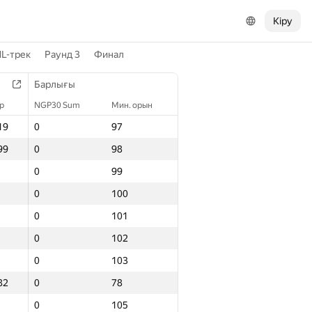
Кіру
L-трек
Раунд 3
Финал
Барлығы
р
NGP30 Sum
Мин. орын
19
0
97
99
0
98
0
99
0
100
0
101
0
102
0
103
82
0
78
0
105