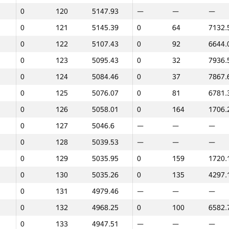
0
120
5147.93
—
—
—
0
97
6065.24
0
101
6550.
0
121
5145.39
0
64
7132.
0
98
5871.27
0
121
6106.
0
122
5107.43
0
92
6644.
0
99
5836.43
—
—
—
0
123
5095.43
0
32
7936.
0
100
5833.33
—
—
—
0
124
5084.46
0
37
7867.
0
101
5630.36
—
—
—
0
125
5076.07
0
81
6781.
0
102
5607.38
—
—
—
0
126
5058.01
0
164
1706.
0
103
5579.61
—
—
—
0
127
5046.6
—
—
—
0
104
5541.52
0
78
6827.
0
128
5039.53
—
—
—
0
105
5413.23
—
—
—
0
129
5035.95
0
159
1720.
0
106
5394.44
0
70
7023.
0
130
5035.26
0
135
4297.
0
107
5382.35
0
69
7025.
0
131
4979.46
—
—
—
0
108
5378.83
0
132
4677.
0
132
4968.25
0
100
6582.
0
109
5339.78
0
62
7154.
0
133
4947.51
—
—
—
0
110
5337.42
13
18
8257.