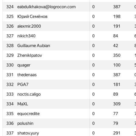
324
324
eabdulkhakova@logrocon.com
eabdulkhakova@logrocon.com
0
0
387
387
325
325
Юрий Семёнов
Юрий Семёнов
0
0
198
198
326
326
alexmir.2000
alexmir.2000
0
0
191
191
327
327
nikich340
nikich340
0
0
84
84
328
328
Guillaume Aubian
Guillaume Aubian
0
0
42
42
329
329
ZhenikIpatov
ZhenikIpatov
0
0
350
350
330
330
quager
quager
0
0
100
100
331
331
thedenaas
thedenaas
0
0
387
387
332
332
PGA7
PGA7
0
0
181
181
333
333
noctis.caligo
noctis.caligo
0
0
89
89
334
334
MaXL
MaXL
0
0
309
309
335
335
equocredite
equocredite
0
0
77
77
336
336
polushin
polushin
0
0
79
79
337
337
shatov.yury
shatov.yury
0
0
291
291