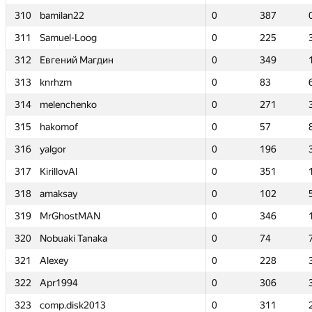
310
310
bamilan22
bamilan22
0
0
387
387
311
311
Samuel-Loog
Samuel-Loog
0
0
225
225
312
312
Евгений Магдин
Евгений Магдин
0
0
349
349
313
313
knrhzm
knrhzm
0
0
83
83
314
314
melenchenko
melenchenko
0
0
271
271
315
315
hakomof
hakomof
0
0
57
57
316
316
yalgor
yalgor
0
0
196
196
317
317
KirillovAl
KirillovAl
0
0
351
351
318
318
amaksay
amaksay
0
0
102
102
319
319
MrGhostMAN
MrGhostMAN
0
0
346
346
320
320
Nobuaki Tanaka
Nobuaki Tanaka
0
0
74
74
321
321
Alexey
Alexey
0
0
228
228
322
322
Apr1994
Apr1994
0
0
306
306
323
323
comp.disk2013
comp.disk2013
0
0
311
311