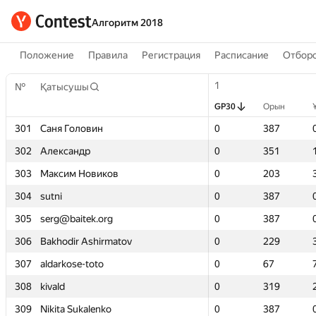
Алгоритм 2018
Положение
Правила
Регистрация
Расписание
Отборо
1
1
№
№
Қатысушы
Қатысушы
GP30
GP30
Орын
Орын
301
301
Саня Головин
Саня Головин
0
0
387
387
302
302
Александр
Александр
0
0
351
351
303
303
Максим Новиков
Максим Новиков
0
0
203
203
304
304
sutni
sutni
0
0
387
387
305
305
serg@baitek.org
serg@baitek.org
0
0
387
387
306
306
Bakhodir Ashirmatov
Bakhodir Ashirmatov
0
0
229
229
307
307
aldarkose-toto
aldarkose-toto
0
0
67
67
308
308
kivald
kivald
0
0
319
319
309
309
Nikita Sukalenko
Nikita Sukalenko
0
0
387
387