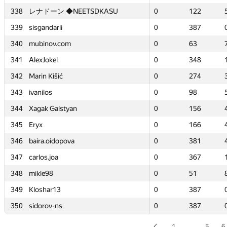
338
338
レナドーン ◆NEETSDKASU
レナドーン ◆NEETSDKASU
0
0
122
122
339
339
sisgandarli
sisgandarli
0
0
387
387
340
340
mubinov.com
mubinov.com
0
0
63
63
341
341
AlexJokel
AlexJokel
0
0
348
348
342
342
Marin Kišić
Marin Kišić
0
0
274
274
343
343
ivanilos
ivanilos
0
0
98
98
344
344
Xagak Galstyan
Xagak Galstyan
0
0
156
156
345
345
Eryx
Eryx
0
0
166
166
346
346
baira.oidopova
baira.oidopova
0
0
381
381
347
347
carlos.joa
carlos.joa
0
0
367
367
348
348
mikle98
mikle98
0
0
51
51
349
349
Kloshar13
Kloshar13
0
0
387
387
350
350
sidorov-ns
sidorov-ns
0
0
387
387
1
…
5
6