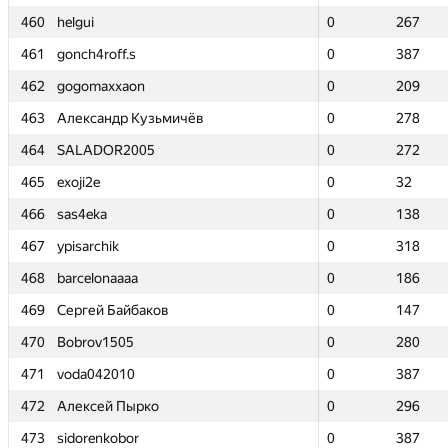
460
460
helgui
helgui
0
0
267
267
461
461
gonch4roff.s
gonch4roff.s
0
0
387
387
462
462
gogomaxxaon
gogomaxxaon
0
0
209
209
463
463
Александр Кузьмичёв
Александр Кузьмичёв
0
0
278
278
464
464
SALADOR2005
SALADOR2005
0
0
272
272
465
465
exoji2e
exoji2e
0
0
32
32
466
466
sas4eka
sas4eka
0
0
138
138
467
467
ypisarchik
ypisarchik
0
0
318
318
468
468
barcelonaaaa
barcelonaaaa
0
0
186
186
469
469
Сергей Байбаков
Сергей Байбаков
0
0
147
147
470
470
Bobrov1505
Bobrov1505
0
0
280
280
471
471
voda042010
voda042010
0
0
387
387
472
472
Алексей Пырко
Алексей Пырко
0
0
296
296
473
473
sidorenkobor
sidorenkobor
0
0
387
387