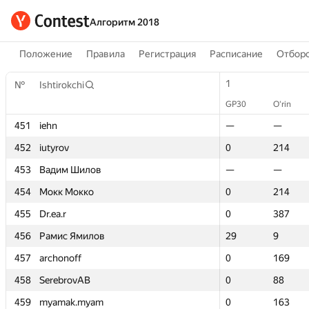
Алгоритм 2018
Положение
Правила
Регистрация
Расписание
Отборо
1
1
№
№
Ishtirokchi
Ishtirokchi
GP30
GP30
O‘rin
O‘rin
451
451
iehn
iehn
—
—
—
—
452
452
iutyrov
iutyrov
0
0
214
214
453
453
Вадим Шилов
Вадим Шилов
—
—
—
—
454
454
Мокк Мокко
Мокк Мокко
0
0
214
214
455
455
Dr.ea.r
Dr.ea.r
0
0
387
387
456
456
Рамис Ямилов
Рамис Ямилов
29
29
9
9
457
457
archonoff
archonoff
0
0
169
169
458
458
SerebrovAB
SerebrovAB
0
0
88
88
459
459
myamak.myam
myamak.myam
0
0
163
163