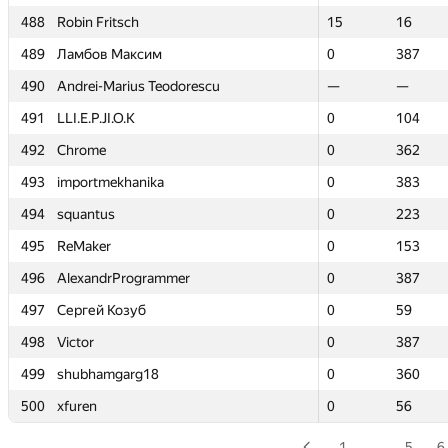
488
488
Robin Fritsch
Robin Fritsch
15
15
16
16
489
489
Ламбов Максим
Ламбов Максим
0
0
387
387
490
490
Andrei-Marius Teodorescu
Andrei-Marius Teodorescu
—
—
—
—
491
491
LLI.E.P.JI.O.K
LLI.E.P.JI.O.K
0
0
104
104
492
492
Chrome
Chrome
0
0
362
362
493
493
importmekhanika
importmekhanika
0
0
383
383
494
494
squantus
squantus
0
0
223
223
495
495
ReMaker
ReMaker
0
0
153
153
496
496
AlexandrProgrammer
AlexandrProgrammer
0
0
387
387
497
497
Сергей Козуб
Сергей Козуб
0
0
59
59
498
498
Victor
Victor
0
0
387
387
499
499
shubhamgarg18
shubhamgarg18
0
0
360
360
500
500
xfuren
xfuren
0
0
56
56
1
…
5
6