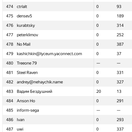
474
474
ctrlalt
ctrlalt
0
0
93
93
475
475
densev5
densev5
0
0
189
189
476
476
kurabtsky
kurabtsky
0
0
314
314
477
477
peterklimov
peterklimov
0
0
252
252
478
478
No Mail
No Mail
0
0
387
387
479
479
kashichkin@lyceum.yaconnect.com
kashichkin@lyceum.yaconnect.com
0
0
37
37
480
480
Treeone 79
Treeone 79
—
—
—
—
481
481
Steel Raven
Steel Raven
0
0
331
331
482
482
andrey@nehaychik.name
andrey@nehaychik.name
0
0
327
327
483
483
Вадим Бездушний
Вадим Бездушний
20
20
13
13
484
484
Anson Ho
Anson Ho
0
0
291
291
485
485
inform-sega
inform-sega
—
—
—
—
486
486
Ivan
Ivan
0
0
293
293
487
487
uwi
uwi
0
0
337
337