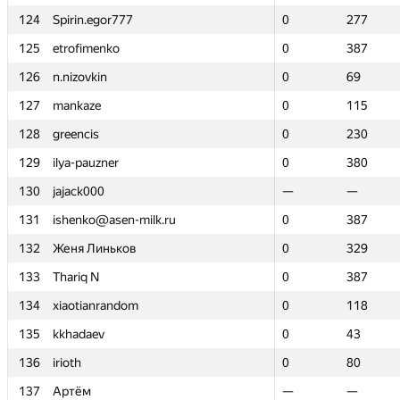
124
124
Spirin.egor777
Spirin.egor777
0
0
277
277
125
125
etrofimenko
etrofimenko
0
0
387
387
126
126
n.nizovkin
n.nizovkin
0
0
69
69
127
127
mankaze
mankaze
0
0
115
115
128
128
greencis
greencis
0
0
230
230
129
129
ilya-pauzner
ilya-pauzner
0
0
380
380
130
130
jajack000
jajack000
—
—
—
—
131
131
ishenko@asen-milk.ru
ishenko@asen-milk.ru
0
0
387
387
132
132
Женя Линьков
Женя Линьков
0
0
329
329
133
133
Thariq N
Thariq N
0
0
387
387
134
134
xiaotianrandom
xiaotianrandom
0
0
118
118
135
135
kkhadaev
kkhadaev
0
0
43
43
136
136
irioth
irioth
0
0
80
80
137
137
Артём
Артём
—
—
—
—