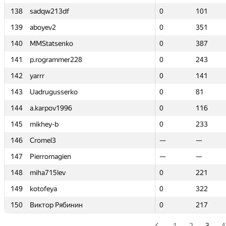
138
138
sadqw213df
sadqw213df
0
0
101
101
139
139
aboyev2
aboyev2
0
0
351
351
140
140
MMStatsenko
MMStatsenko
0
0
387
387
141
141
p.rogrammer228
p.rogrammer228
0
0
243
243
142
142
yarrr
yarrr
0
0
141
141
143
143
Uadrugusserko
Uadrugusserko
0
0
81
81
144
144
a.karpov1996
a.karpov1996
0
0
116
116
145
145
mikhey-b
mikhey-b
0
0
233
233
146
146
Cromel3
Cromel3
—
—
—
—
147
147
Pierromagien
Pierromagien
—
—
—
—
148
148
miha715lev
miha715lev
0
0
221
221
149
149
kotofeya
kotofeya
0
0
322
322
150
150
Виктор Рябинин
Виктор Рябинин
0
0
217
217
1
2
3
4