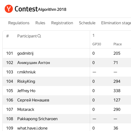
Algorithm 2018
Regulations
Rules
Registration
Schedule
Elimination stag
1
1
#
#
Participant
Participant
GP30
GP30
Place
Place
101
101
godmitrij
godmitrij
0
0
205
205
102
102
Аникушин Антон
Аникушин Антон
0
0
71
71
103
103
r.mikhniuk
r.mikhniuk
—
—
—
—
104
104
RiskyKing
RiskyKing
0
0
294
294
105
105
Jeffrey Ho
Jeffrey Ho
0
0
338
338
106
106
Сергей Ненашев
Сергей Ненашев
0
0
127
127
107
107
Motarack
Motarack
0
0
290
290
108
108
Pakkapong Sricharoen
Pakkapong Sricharoen
—
—
—
—
109
109
what.have.i.done
what.have.i.done
0
0
36
36