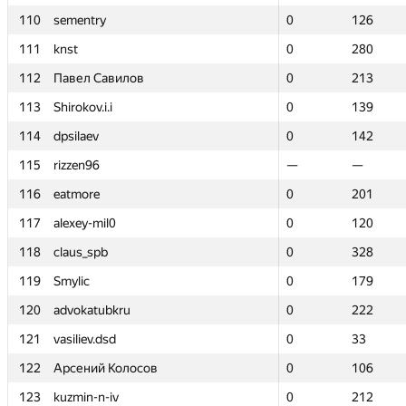
110
110
sementry
sementry
0
0
126
126
111
111
knst
knst
0
0
280
280
112
112
Павел Савилов
Павел Савилов
0
0
213
213
113
113
Shirokov.i.i
Shirokov.i.i
0
0
139
139
114
114
dpsilaev
dpsilaev
0
0
142
142
115
115
rizzen96
rizzen96
—
—
—
—
116
116
eatmore
eatmore
0
0
201
201
117
117
alexey-mil0
alexey-mil0
0
0
120
120
118
118
claus_spb
claus_spb
0
0
328
328
119
119
Smylic
Smylic
0
0
179
179
120
120
advokatubkru
advokatubkru
0
0
222
222
121
121
vasiliev.dsd
vasiliev.dsd
0
0
33
33
122
122
Арсений Колосов
Арсений Колосов
0
0
106
106
123
123
kuzmin-n-iv
kuzmin-n-iv
0
0
212
212