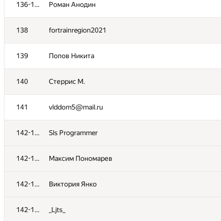
106-135
ervin7izarov
136-137
Роман Анодин
106-135
stepka.makarenko@gmail.com
138
fortrainregion2021
106-135
Константин С.
139
Попов Никита
106-135
Артём Жулитов
140
Стеррис М.
106-135
xoda180
141
vlddom5@mail.ru
106-135
Бессолова Мария
142-147
Sls Programmer
106-135
dmitriyhimd2@mail.ru
142-147
Максим Пономарев
106-135
Глеб Черноморцев
142-147
Виктория Янко
106-135
Inv
142-147
_Ljts_