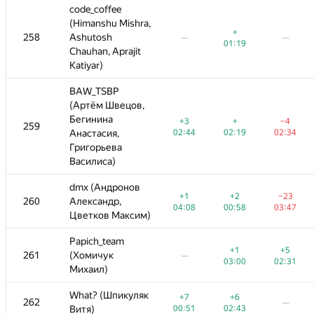
code_coffee
code_coffee
(Himanshu Mishra,
(Himanshu Mishra,
+
−3
+
+
258
258
Ashutosh
Ashutosh
—
—
—
—
—
—
—
—
01:19
03:39
01:19
01:19
Chauhan, Aprajit
Chauhan, Aprajit
Katiyar)
Katiyar)
BAW_TSBP
BAW_TSBP
(Артём Швецов,
(Артём Швецов,
Бегинина
Бегинина
+
−4
+3
+3
+
+
−4
−4
259
259
—
—
—
—
02:19
Анастасия,
Анастасия,
02:34
02:44
02:44
02:19
02:19
02:34
02:34
Григорьева
Григорьева
Василиса)
Василиса)
dmx (Андронов
dmx (Андронов
+2
−23
−7
+1
+1
+2
+2
−23
−23
260
260
Александр,
Александр,
—
—
—
00:58
03:47
03:55
04:08
04:08
00:58
00:58
03:47
03:47
Цветков Максим)
Цветков Максим)
Papich_team
Papich_team
+1
+5
+1
+1
+5
+5
261
261
(Хомичук
(Хомичук
—
—
—
—
—
—
03:00
02:31
03:00
03:00
02:31
02:31
Михаил)
Михаил)
What? (Шпикуляк
What? (Шпикуляк
+6
+7
+7
+6
+6
262
262
—
—
—
—
—
—
—
02:43
Витя)
Витя)
00:51
00:51
02:43
02:43