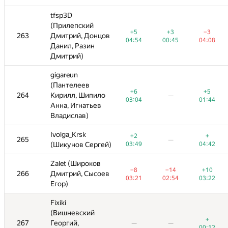
tfsp3D
tfsp3D
(Прилепский
(Прилепский
+3
−3
−3
+5
−6
+5
+3
+3
−3
−3
263
263
Дмитрий, Донцов
Дмитрий, Донцов
—
—
00:45
04:08
01:38
04:54
03:21
04:54
00:45
00:45
04:08
04:08
Данил, Разин
Данил, Разин
Дмитрий)
Дмитрий)
gigareun
gigareun
(Пантелеев
(Пантелеев
+5
−1
+6
+6
+5
+5
264
264
Кирилл, Шипило
Кирилл, Шипило
—
—
—
—
—
—
01:44
03:57
03:04
03:04
01:44
01:44
Анна, Игнатьев
Анна, Игнатьев
Владислав)
Владислав)
Ivolga_Krsk
Ivolga_Krsk
+
+2
+2
+
+
265
265
—
—
—
—
—
—
—
(Шикунов Сергей)
(Шикунов Сергей)
04:42
03:49
03:49
04:42
04:42
Zalet (Широков
Zalet (Широков
−14
+10
−8
−8
−14
−14
+10
+10
266
266
Дмитрий, Сысоев
Дмитрий, Сысоев
—
—
—
—
02:54
03:22
03:21
03:21
02:54
02:54
03:22
03:22
Егор)
Егор)
Fixiki
Fixiki
(Вишневский
(Вишневский
+
+
+
267
267
Георгий,
Георгий,
—
—
—
—
—
—
—
—
—
00:12
00:12
00:12