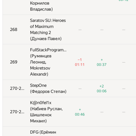
Корнилов
Корнилов
Владислав)
Владислав)
Saratov SU: Heroes
Saratov SU: Heroes
of Maximum
of Maximum
+
268
268
—
—
—
—
—
—
—
—
—
—
—
Matching 2
Matching 2
00:20
(Дунаев Павел)
(Дунаев Павел)
s
FullStackProgrammDevelopers
FullStackProgrammDevelopers
(Румянцев
(Румянцев
+
−1
−1
+
+
269
269
Леонид,
Леонид,
—
—
—
—
—
—
—
00:37
01:11
01:11
00:37
00:37
Mokretsov
Mokretsov
Alexandr)
Alexandr)
StepOne
StepOne
+2
−13
+2
+2
270-271
270-271
—
—
—
—
—
—
—
—
00:06
(Федоров Степан)
(Федоров Степан)
01:37
00:06
00:06
K@n0fel1x
K@n0fel1x
(Набиев Руслан,
(Набиев Руслан,
+
+
270-271
270-271
—
—
—
—
—
—
—
—
—
—
Шишленок
Шишленок
00:46
00:46
Михаил)
Михаил)
DFG (Ерёмин
DFG (Ерёмин