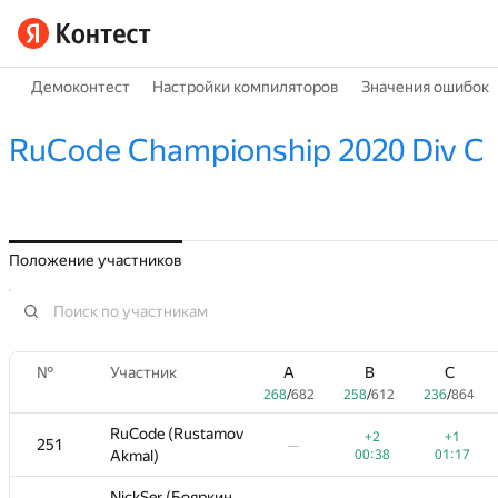
Демоконтест
Настройки компиляторов
Значения ошибок
RuCode Championship 2020 Div C
Положение участников
№
№
B
Участник
Участник
C
D
A
A
E
B
B
F
G
C
C
258
/
612
236
/
864
174
/
753
268
137
268
/
/
/
682
487
682
258
258
90
/
/
/
277
612
612
236
207
236
/
/
/
864
851
864
RuCode (Rustamov
RuCode (Rustamov
+2
+1
+2
−3
+2
+1
+1
251
251
—
—
—
—
—
00:38
Akmal)
Akmal)
01:17
00:38
04:31
00:38
01:17
01:17
NickSer (Бояркин
NickSer (Бояркин