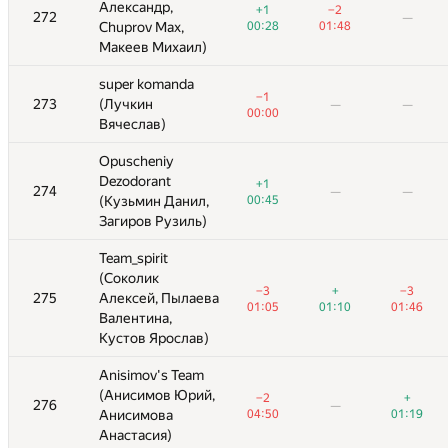
Александр,
Александр,
−2
+1
−2
+1
−2
−2
272
272
—
—
—
—
—
—
01:48
Chuprov Max,
Chuprov Max,
00:28
01:55
00:28
01:48
01:48
Макеев Михаил)
Макеев Михаил)
super komanda
super komanda
−1
−1
+
273
273
(Лучкин
(Лучкин
—
—
—
—
—
—
—
—
—
00:00
00:00
00:53
Вячеслав)
Вячеслав)
Opuscheniy
Opuscheniy
Dezodorant
Dezodorant
+1
+1
274
274
—
—
—
—
—
—
—
—
—
—
(Кузьмин Данил,
(Кузьмин Данил,
00:45
00:45
Загиров Рузиль)
Загиров Рузиль)
Team_spirit
Team_spirit
(Соколик
(Соколик
+
−3
−3
−2
−3
+
+
−3
−3
275
275
Алексей, Пылаева
Алексей, Пылаева
—
—
—
01:10
01:46
01:05
03:40
01:05
01:10
01:10
01:46
01:46
Валентина,
Валентина,
Кустов Ярослав)
Кустов Ярослав)
Anisimov's Team
Anisimov's Team
(Анисимов Юрий,
(Анисимов Юрий,
+
−2
−2
+
+
276
276
—
—
—
—
—
—
—
Анисимова
Анисимова
01:19
04:50
04:50
01:19
01:19
Анастасия)
Анастасия)