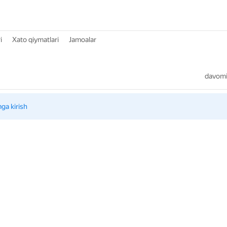
i
Xato qiymatlari
Jamoalar
davomiy
mga kirish