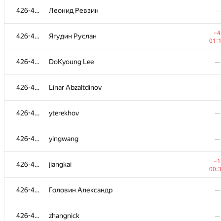
426-495
Леонид Ревзин
—
№
Участник
A
−4
426-495
Ягудин Руслан
73
/
5
01:
−1
426-495
alpc164
426-495
DoKyoung Lee
—
01:
426-495
yuzhouwudidiaobatian
—
426-495
Linar Abzaltdinov
—
426-495
balbasaur
—
426-495
yterekhov
—
−2
426-495
Suchan Park
426-495
yingwang
—
00:
426-495
zzxyyx1
—
−1
426-495
jiangkai
00:
426-495
NeGodAndre
—
426-495
Головин Александр
—
426-495
evgenii.balai
—
426-495
zhangnick
—