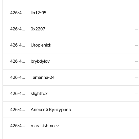
−1
426-495
microc.cai
426-495
lin12-95
—
01:
426-495
artemyev-aleksay
—
426-495
0x2207
—
426-495
evgeny.chernigovsky
—
426-495
Utoplenick
—
426-495
Леонид Ревзин
—
426-495
brybdylov
—
−4
426-495
Ягудин Руслан
426-495
Tamanna-24
—
01:
426-495
DoKyoung Lee
—
426-495
slightfox
—
426-495
Linar Abzaltdinov
—
426-495
Алексей Кунгурцев
—
426-495
yterekhov
—
426-495
marat.ishmeev
—