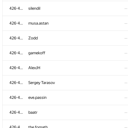
426-495
slightfox
—
426-495
silendil
—
426-495
Алексей Кунгурцев
—
426-495
musa.astan
—
426-495
marat.ishmeev
—
426-495
Zodd
—
426-495
r.vasilets
—
426-495
gamekoff
—
426-495
ilenok
—
426-495
AlexJH
—
426-495
calabaraburus
—
426-495
Sergey Tarasov
—
426-495
jao
—
426-495
eve.passin
—
426-495
remal
—
426-495
baatr
—
426-495
whiord
—
426-495
the.fomath
—