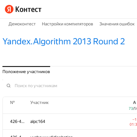
Демоконтест
Настройки компиляторов
Значения ошибок
Yandex.Algorithm 2013 Round 2
Положение участников
№
Участник
A
73
/
5
−1
426-495
alpc164
01: