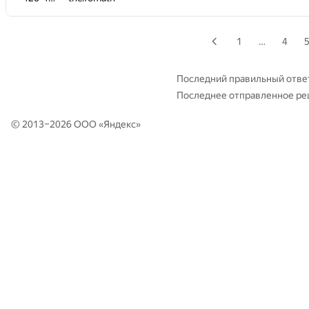
426-495
Алексей Дмитриев
—
1
…
4
426-495
semenyutin
—
Последний правильный отве
Последнее отправленное р
426-495
ufian
—
© 2013–2026 ООО «
Яндекс
»
426-495
silendil
—
426-495
musa.astan
—
426-495
Zodd
—
426-495
gamekoff
—
426-495
AlexJH
—