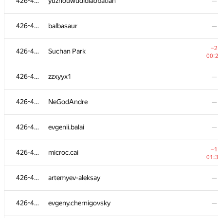
426-495
yuzhouwudidiaobatian
—
426-495
balbasaur
—
−2
426-495
Suchan Park
00:
426-495
zzxyyx1
—
426-495
NeGodAndre
—
426-495
evgenii.balai
—
−1
426-495
microc.cai
01:
426-495
artemyev-aleksay
—
426-495
evgeny.chernigovsky
—