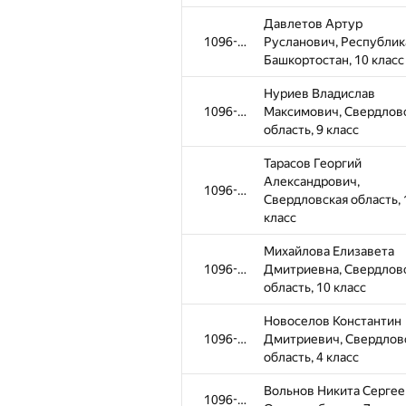
Давлетов Артур
1096-1309
Русланович, Республик
Башкортостан, 10 класс
Нуриев Владислав
1096-1309
Максимович, Свердлов
область, 9 класс
Тарасов Георгий
Александрович,
1096-1309
Свердловская область, 
класс
№
Участник
Михайлова Елизавета
Хон Алёна Андреевна,
1096-1309
Дмитриевна, Свердлов
1096-1309
Пермский край, 11 клас
область, 10 класс
Романова Алиса
Новоселов Константин
1096-1309
Рафаильевна, Оренбург
1096-1309
Дмитриевич, Свердлов
область, 9 класс
область, 4 класс
Казарян Алексей
Вольнов Никита Сергее
1096-1309