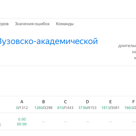
оров
Значения ошибок
Команды
Вузовско-академической
длительн
н
A
B
C
D
E
F
0
/
1312
1260
/
3298
810
/
1443
3736
/
4153
1813
/
3081
1663
/
0.00
—
—
—
—
—
с
00:00