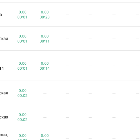
0.00
0.00
а
—
—
—
—
00:01
00:23
0.00
0.00
ская
—
—
—
—
00:01
00:11
0.00
0.00
—
—
—
—
11
00:01
00:14
A
B
C
D
E
F
0
/
1312
1260
/
3298
810
/
1443
3736
/
4153
1813
/
3081
1663
/
0.00
ская
—
—
—
—
—
0.00
00:02
—
—
—
—
—
с
00:00
0.00
0.00
ская
ская
—
—
—
—
—
—
—
—
—
—
00:00
00:02
вич,
0.00
0.00
—
—
—
—
0.00
0.00