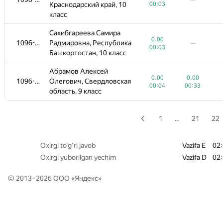
—
Дмитриевич,
Краснодарский край, 10
00:03
0.00
1096-1309
—
Свердловская область, 6
00:00
класс
класс
Сахибгареева Самира
0.00
Акимов Артемий
1096-1309
Радмировна, Республика
—
00:03
Дмитриевич,
Башкортостан, 10 класс
0.00
0.00
1096-1309
Свердловская область, 7
00:01
00:47
класс
Абрамов Алексей
0.00
0.00
1096-1309
Олегович, Свердловская
00:04
00:33
Шевченко Стефан
область, 9 класс
0.00
0.00
1096-1309
Дмитревич, Свердловская
00:01
00:31
область, 7 класс
1
…
21
22
Шкробов Юрий
Владимирович,
0.00
0.00
1096-1309
Oxirgi to‘g‘ri javob
Vazifa E
02
Нижегородская область, 8
00:01
00:05
Oxirgi yuborilgan yechim
класс
Vazifa D
02
Марков Данил Романович,
© 2013–2026 ООО «
Яндекс
»
0.00
1096-1309
Белгородская область, 9
—
00:01
класс
Николаев Савелий