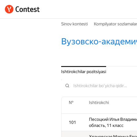
Sinov kontesti
Kompilyator sozlamalar
Вузовско-академи
Ishtirokchilar pozitsiyasi
№
Ishtirokchi
Песоцкий Илья Владим
101
область, 11 класс
Храновская Марина Евг