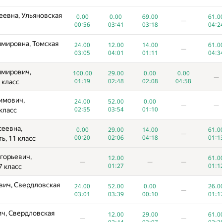
еевна, Ульяновская
0.00
0.00
69.00
61.0
—
00:56
03:41
03:18
04:2
мировна, Томская
24.00
12.00
14.00
61.0
—
03:05
04:01
01:11
04:3
имирович,
100.00
29.00
0.00
0.00
A
B
C
D
—
E
 класс
01:19
02:48
02:08
04:58
289
/
843
621
/
1057
414
/
1063
19
/
86
416
/
9
имович,
24.00
52.00
0.00
ирович, Омская
—
—
12.00
69.00
87.0
класс
02:55
03:54
01:10
—
—
02:59
01:42
04:5
сеевна,
0.00
29.00
14.00
61.0
еньевна,
—
24.00
12.00
69.00
61.0
ь, 11 класс
00:20
02:06
04:18
01:1
—
9 класс
04:26
03:32
02:20
03:1
горьевич,
12.00
61.0
иевич,
—
—
—
29.00
50.00
87.0
7 класс
01:27
01:1
—
—
8 класс
04:15
04:58
03:1
вич, Свердловская
24.00
52.00
0.00
26.0
вич, Свердловская
—
52.00
0.00
61.0
03:01
03:39
00:10
01:1
—
—
01:10
01:30
00:1
ч, Свердловская
12.00
29.00
61.0
еевна, г. Москва,
—
—
0.00
12.00
69.00
61.0