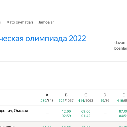
i
Xato qiymatlari
Jamoalar
ческая олимпиада 2022
davomiy
boshlan
A
B
C
D
E
289
/
843
621
/
1057
414
/
1063
19
/
86
416
/
9
ирович, Омская
12.00
69.00
87.0
—
—
02:59
01:42
04:5
еньевна,