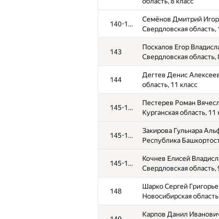
105-108
область, 8 класс
11 класс
Семёнов Дмитрий Игор
140-142
Шебанин Федор Алекса
105-108
Свердловская область, 
Свердловская область, 
Поскалов Егор Владисл
143
Коршиков Егор Андреев
105-108
Свердловская область, 
область, 10 класс
Дегтев Денис Алексеев
144
Анашкин Илья Алексан
105-108
область, 11 класс
Красноярский край, 11 
Пестерев Роман Вячесл
145-147
Бардин Петр Алексееви
109
Курганская область, 11 
область, 11 класс
Закирова Гульнара Аль
145-147
Хохолева Светлана Вла
110-113
Республика Башкортост
Свердловская область, 
Кочнев Елисей Владисл
145-147
Чичаев Иван Александр
110-113
Свердловская область, 
Оренбургская область, 
Шарко Сергей Григорье
148
Архипова Анна Констан
110-113
Новосибирская область,
Свердловская область, 
Карпов Данил Иванови