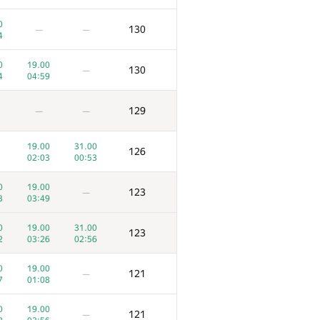
0
130
—
—
4
0
19.00
130
—
4
04:59
129
—
F
—
G
Ko‘zoynak
53
251
/
415
100
/
165
19.00
31.00
126
0
02:03
00:53
168
—
—
1
0
19.00
123
—
0
3
03:49
166
—
—
5
0
19.00
31.00
123
0
2
03:26
02:56
166
—
—
7
0
19.00
121
—
0
19.00
31.00
7
01:08
163
5
02:44
02:38
0
19.00
121
—
0
19.00
0.00