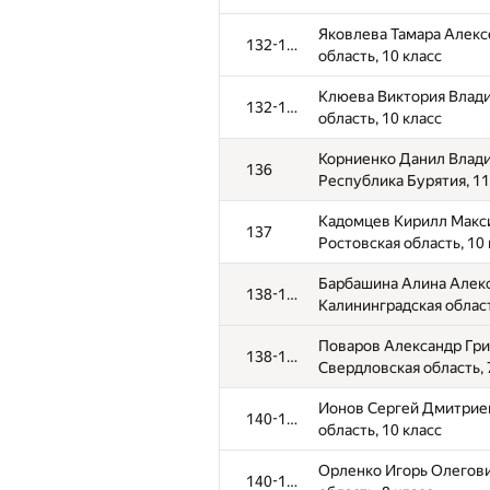
Яковлева Тамара Алекс
132-135
область, 10 класс
Клюева Виктория Влади
132-135
область, 10 класс
Корниенко Данил Влад
136
№
Ishtirokchi
Республика Бурятия, 11
Кадомцев Кирилл Макс
137
Песоцкий Илья Владим
101
Ростовская область, 10 
область, 11 класс
Барбашина Алина Алек
138-139
Храновская Марина Евг
102-103
Калининградская област
Свердловская область, 
Поваров Александр Гри
138-139
Ивченко Андрей Дмитр
102-103
Свердловская область, 
Свердловская область, 
Ионов Сергей Дмитрие
140-142
Свешников Борис Юрье
104
область, 10 класс
область, 9 класс
Орленко Игорь Олегови
140-142
Буркова Анастасия Андр