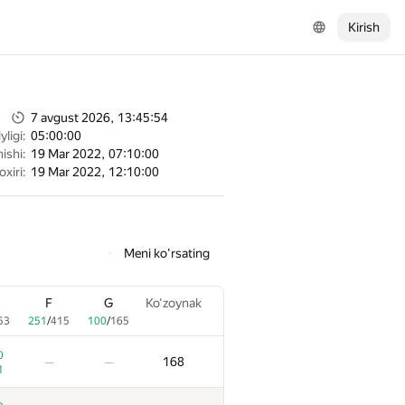
Kirish
7 avgust 2026, 13:45:54
ligi:
05:00:00
ishi:
19 Mar 2022, 07:10:00
oxiri:
19 Mar 2022, 12:10:00
Meni ko'rsating
F
G
Ko‘zoynak
53
251
/
415
100
/
165
0
168
—
—
1