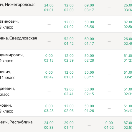
ич, Нижегородская
24.00
12.00
69.00
26.0
—
01:01
02:00
03:17
03:3
атинович,
12.00
50.00
87.0
—
—
9 класс
01:02
03:56
02:5
вна, Свердловская
52.00
69.00
26.0
—
—
04:42
01:17
02:4
адимирович,
0.00
12.00
50.00
61.0
—
9 класс
03:13
02:39
02:28
01:2
иевич,
0.00
12.00
50.00
61.0
—
11 класс
00:42
01:01
03:11
03:4
реевич,
12.00
50.00
61.0
—
—
класс
02:41
02:15
02:3
мович,
0.00
12.00
50.00
61.0
—
9 класс
03:28
02:06
01:26
04:1
вич, Республика
24.00
29.00
0.00
87.0
—
00:33
01:47
04:02
02:5