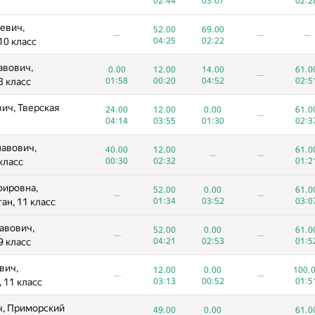
02:44
03:07
02:2
—
00:29
01:20
04:35
01:5
евич,
52.00
69.00
ндрович,
—
—
—
0.00
12.00
69.00
61.0
10 класс
04:25
02:22
—
9 класс
04:12
01:10
03:51
02:5
авович,
0.00
12.00
14.00
61.0
ич, Самарская
—
12.00
69.00
61.0
8 класс
01:58
00:20
04:52
02:5
—
—
01:11
02:36
04:1
ич, Тверская
24.00
12.00
0.00
61.0
дрович,
—
24.00
49.00
69.00
0.0
04:14
03:55
01:30
02:3
—
класс
04:49
01:53
01:17
02:4
авович,
40.00
12.00
61.0
ч, Московская
—
—
24.00
72.00
0.00
61.0
класс
00:30
02:32
01:2
—
03:49
04:51
04:47
04:2
фировна,
52.00
0.00
61.0
димировна,
—
—
18.00
0.00
50.00
8.00
61.0
ан, 11 класс
01:34
03:52
03:0
11 класс
04:09
01:39
02:35
02:08
00:1
авович,
52.00
0.00
61.0
ович,
—
—
24.00
52.00
0.00
61.0
9 класс
04:21
02:53
01:5
—
9 класс
00:37
03:46
02:24
02:0
вич,
12.00
0.00
100.
тиновна,
—
—
24.00
52.00
61.0
 11 класс
03:13
00:52
01:5
—
—
11 класс
01:05
02:27
03:0
ч, Приморский
49.00
0.00
61.0