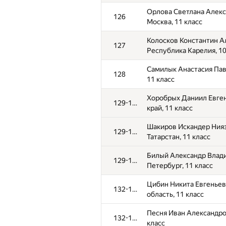
Орлова Светлана Алекса
126
Москва, 11 класс
Колосков Константин А
127
Республика Карелия, 10
Самилык Анастасия Павл
128
11 класс
Хоробрых Даниил Евге
129-131
край, 11 класс
Шакиров Искандер Нияз
129-131
Татарстан, 11 класс
Билый Александр Влади
129-131
Петербург, 11 класс
Цибин Никита Евгеньев
132-135
область, 11 класс
Песня Иван Александров
132-135
класс