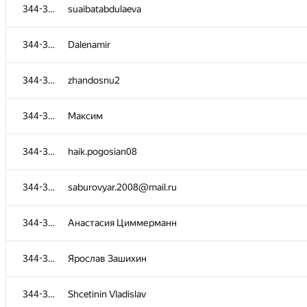
344-375
344-375
suaibatabdulaeva
suaibatabdulaeva
344-375
344-375
Dalenamir
Dalenamir
344-375
344-375
zhandosnu2
zhandosnu2
344-375
344-375
Максим
Максим
344-375
344-375
haik.pogosian08
haik.pogosian08
344-375
344-375
saburovyar.2008@mail.ru
saburovyar.2008@mail.ru
344-375
344-375
Анастасия Циммерманн
Анастасия Циммерманн
344-375
344-375
Ярослав Зашихин
Ярослав Зашихин
344-375
344-375
Shcetinin Vladislav
Shcetinin Vladislav