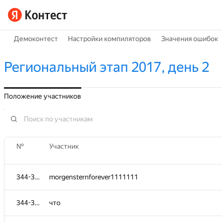
Демоконтест
Настройки компиляторов
Значения ошибок
Региональный этап 2017, день 2
Положение участников
№
№
Участник
Участник
344-375
344-375
morgensternforever1111111
morgensternforever1111111
344-375
344-375
что
что